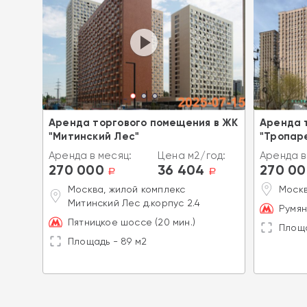
Аренда торгового помещения в ЖК
Аренда 
"Митинский Лес"
"Тропар
од:
Аренда в месяц:
Цена м2/год:
Аренда в
270 000
36 404
270 0
a
a
a
А
Москва, жилой комплекс
Москв
Митинский Лес д.корпус 2.4
Румя
Пятницкое шоссе (20 мин.)
Площа
Площадь - 89 м2