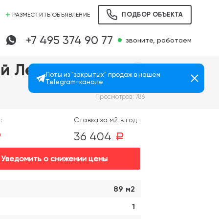
ПОДБОР ОБЪЕКТА
РАЗМЕСТИТЬ ОБЪЯВЛЕНИЕ
+7 495 374 90 77
звоните, работаем
й Лес"
Лоты из "закрытых" продаж в нашем
Telegram-канале
Просмотров: 786
:
Ставка за м2 в год :
36 404
a
a
Уведомить о снижении цены
89 м2
1