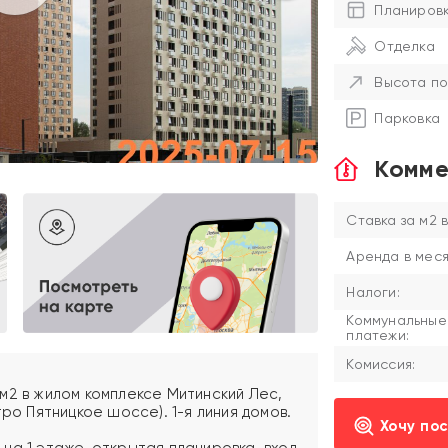
Планиров
Отделка
Высота по
Парковка
Комме
Ставка за м2 в
Аренда в меся
Налоги:
Коммунальные
платежи:
Комиссия:
м2 в жилом комплексе Митинский Лес,
ро Пятницкое шоссе). 1-я линия домов.
Хочу по
на 1 этаже, открытая планировка, вход