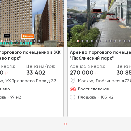
торгового помещения в ЖК
Аренда торгового помеще
ево парк"
"Люблинский парк"
 месяц:
Цена м2/год:
Аренда в месяц:
Цена м
00
33 402
270 000
30 8
a
a
a
а, ЖК Тропарево Парк д.2.3
Москва, Люблинская д.72
нцево
Братиславская
дь - 97 м2
Площадь - 105 м2