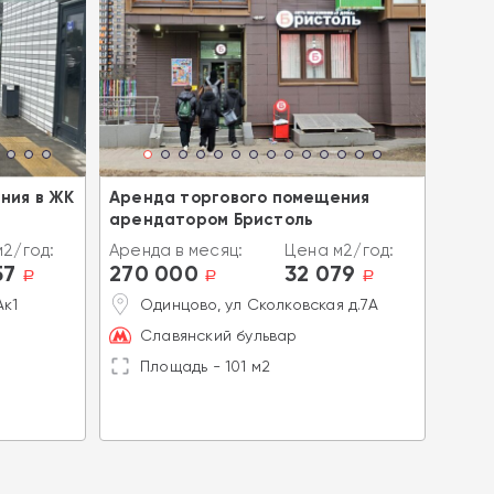
ния в ЖК
Аренда торгового помещения
Арен
арендатором Бристоль
"Мит
2/год:
Аренда в месяц:
Цена м2/год:
Аренд
57
270 000
32 079
270
a
a
a
Ак1
Одинцово, ул Сколковская д.7А
М
М
Славянский бульвар
П
Площадь - 101 м2
П