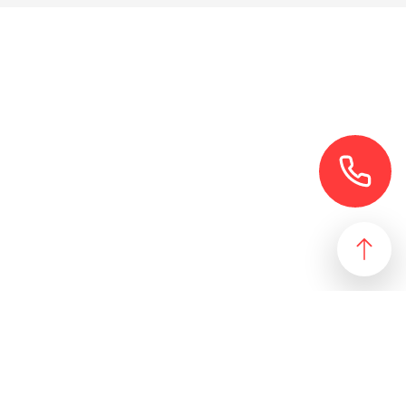
езультат, идеально подходящий желаниям и потребностям
 магазин и все возможные профили торговой недвижимости. Для
даже арендного бизнеса. Также мы собрали все особняки в
erty занимаются реализацией проектов по коммерческой