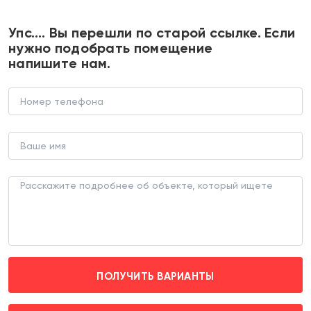
+7 495 374 90 77
Упс…. Вы перешли по старой ссылке. Если
нужно подобрать помещение
напишите нам.
Продажа торгового помещения с
арендаторами
ТОРГОВОЕ ПОМЕЩЕНИЕ (ЛОТ 184869)
г. Москва, ул Дубосековская д. 7
Сокол (пешком 9 мин.)
ПОЛУЧИТЬ ВАРИАНТЫ