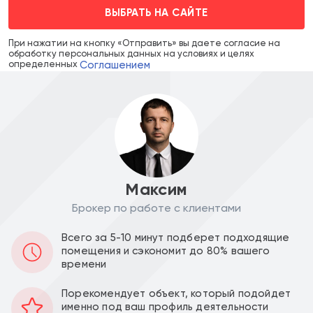
ВЫБРАТЬ НА САЙТЕ
При нажатии на кнопку «Отправить» вы даете согласие на
обработку персональных данных на условиях и целях
Соглашением
определенных
Максим
Брокер по работе с клиентами
Цена объекта :
Цена за м2 :
Всего за 5-10 минут подберет подходящие
115 000 000
912 698
a
a
помещения и сэкономит до 80% вашего
времени
Уведомить о снижении цены
Порекомендует объект, который подойдет
именно под ваш профиль деятельности