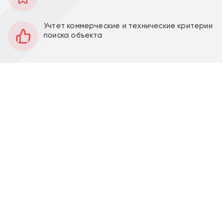
126 м2
Площадь
1
Этаж
Учтет коммерческие и технические критерии
поиска объекта
Открытая
Планировка
Качественный ремонт
Отделка
3 м
Высота потолков
50 кВт
Мощность электроэнергии
Есть
Вытяжка
Продажа торгового помещения 126 м2 с
арендаторами на ул. Дубосековская, д. 7 (9 минут
пешком от метро Сокол). 1 линия домов.
Помещение 126 м2, располагается на 1 этаже,
открытая планировка, отдельный вход с фасада,
высота потолка 3 м, витринные окна по фасаду.
Электрическая мощность 50 кВт. Парковка перед
фасадом. Место для размещения рекламы. Есть