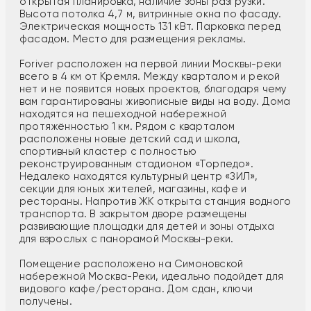
открытая планировка, наличие зоны разгрузки.
Высота потолка 4,7 м, витринные окна по фасаду.
Электрическая мощность 131 кВт. Парковка перед
фасадом. Место для размещения рекламы.
Foriver расположен на первой линии Москвы-реки
всего в 4 км от Кремля. Между кварталом и рекой
нет и не появится новых проектов, благодаря чему
вам гарантированы живописные виды на воду. Дома
находятся на пешеходной набережной
протяжённостью 1 км. Рядом с кварталом
расположены новые детский сад и школа,
спортивный кластер с полностью
реконструированным стадионом «Торпедо».
Недалеко находятся культурный центр «ЗИЛ»,
секции для юных жителей, магазины, кафе и
рестораны. Напротив ЖК открыта станция водного
транспорта. В закрытом дворе размещены
развивающие площадки для детей и зоны отдыха
для взрослых с панорамой Москвы-реки.
Помещение расположено на Симоновской
набережной Москва-Реки, идеально подойдет для
видового кафе/ресторана. Дом сдан, ключи
получены.