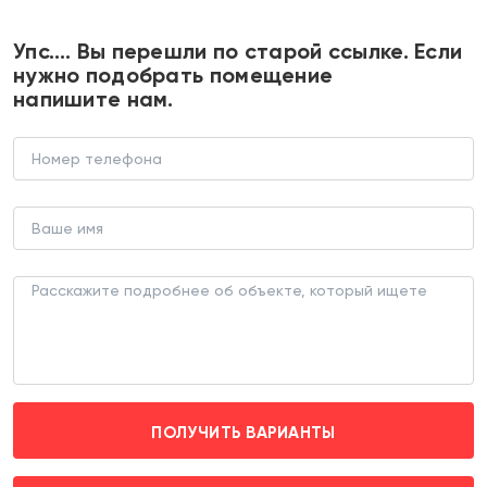
+7 495 374 90 77
Упс…. Вы перешли по старой ссылке. Если
нужно подобрать помещение
напишите нам.
Продажа помещения с аптекой
"Неофарм" в ЖК Новоград Павлино
ТОРГОВОЕ ПОМЕЩЕНИЕ (ЛОТ 184930)
г. Балашиха, Романычева д. 2
Щёлковская (транспортом 12 мин.)
ПОЛУЧИТЬ ВАРИАНТЫ