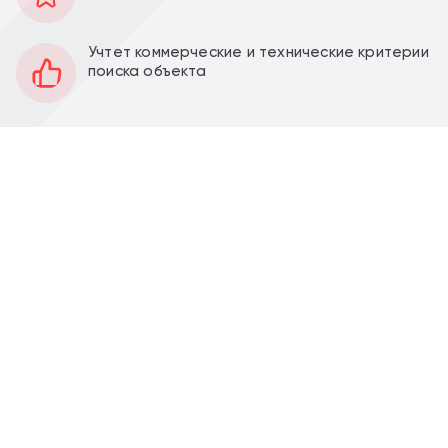
95 м2
Площадь
1
Этаж
Учтет коммерческие и технические критерии
поиска объекта
Открытая
Планировка
Качественный ремонт
Отделка
3 м
Высота потолков
17 кВт
Мощность электроэнергии
Перед фасадом
Парковка
Продажа торгового помещения 95,1 м2 с
арендатором сетевая аптека "Неофарм" в г.
Балашиха, ул. Романычева, д. 2 (12 минут
транспортом от метро Щелковская). 1 линия домов.
Угловое помещение 95,1 м2, располагается на 1
этаже, открытая планировка, отдельный вход с
фасада, высота потолка 3 м, витринные окна по
фасаду. Электрическая мощность 17 кВт. Напротив