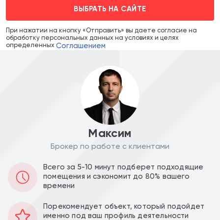
ВЫБРАТЬ НА САЙТЕ
При нажатии на кнопку «Отправить» вы даете согласие на
обработку персональных данных на условиях и целях
Соглашением
определенных
Максим
Брокер по работе с клиентами
Цена объекта :
Цена за м2 :
Всего за 5-10 минут подберет подходящие
43 000 000
452 631
a
a
помещения и сэкономит до 80% вашего
времени
Уведомить о снижении цены
Порекомендует объект, который подойдет
именно под ваш профиль деятельности