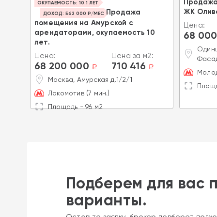
Продажа
ОКУПАЕМОСТЬ: 10.1 ЛЕТ
уга"
ЖК Олив
Продажа
ДОХОД: 562 000 Р/МЕС
помещения на Амурской с
2:
Цена:
арендаторами, окупаемость 10
68 000
a
лет.
ское-
Одинц
Цена:
Цена за м2:
Фасад
68 200 000
710 416
a
a
Моло
Москва, Амурская д.1/2/1
Площа
Локомотив (7 мин.)
Площадь - 96 м2
Подберем для вас 
варианты.
Оставьте заявку, брокер подберет подхо