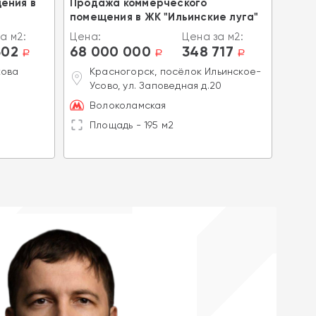
ения в
Продажа коммерческого
ОКУПА
помещения в ЖК "Ильинские луга"
ДОХ
поме
а м2:
Цена:
Цена за м2:
арен
502
68 000 000
348 717
a
a
a
лет.
кова
Красногорск, посёлок Ильинское-
Цена
Усово, ул. Заповедная д.20
68 
Волоколамская
М
Площадь - 195 м2
Л
П