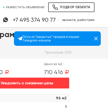
ПОДБОР ОБЪЕКТА
РАЗМЕСТИТЬ ОБЪЯВЛЕНИЕ
+7 495 374 90 77
звоните, работаем
рами,
Лоты из "закрытых" продаж в нашем
Telegram-канале
Просмотров: 2335
Цена за м2 :
00
710 416
a
a
Уведомить о снижении цены
96 м2
1