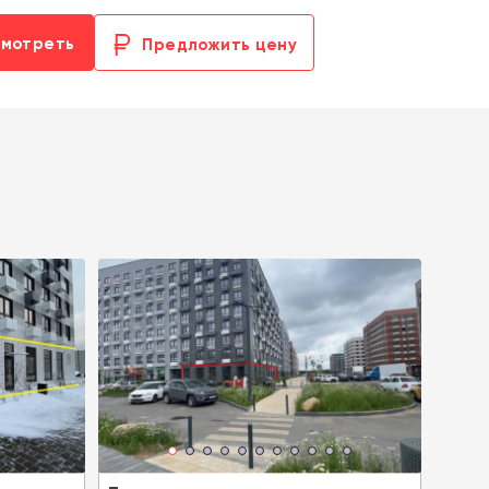
смотреть
Предложить цену
Реко
Цена