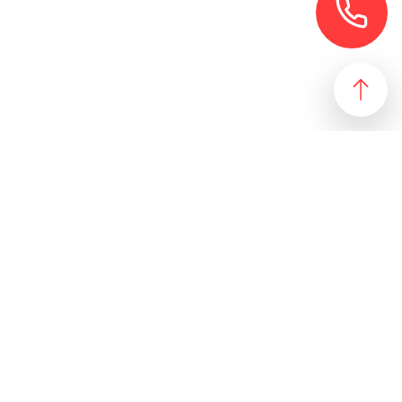
езультат, идеально подходящий желаниям и потребностям
 магазин и все возможные профили торговой недвижимости. Для
даже арендного бизнеса. Также мы собрали все особняки в
erty занимаются реализацией проектов по коммерческой
 торговых помещений
ПОДБОР ОБЪЕКТА
а торговых помещений
РАЗМЕСТИТЬ ОБЪЯВЛЕНИЕ
 офиса