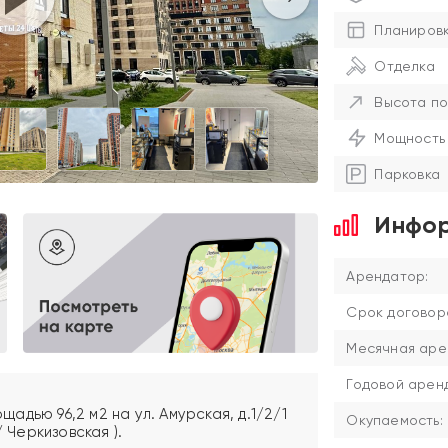
Планиров
Отделка
Высота по
Мощность
Парковка
Инфор
Арендатор:
Срок договор
Месячная аре
Годовой аренд
дью 96,2 м2 на ул. Амурская, д.1/2/1
Окупаемость:
 Черкизовская ).