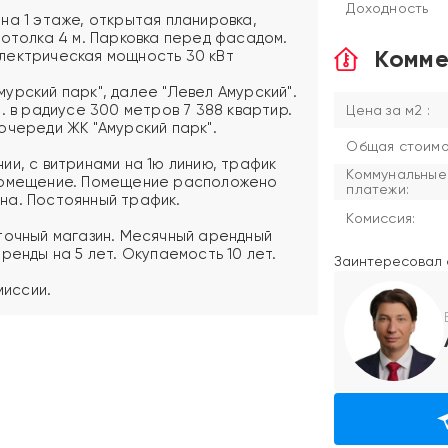
Доходность
на 1 этаже, открытая планировка,
потолка 4 м. Парковка перед фасадом.
Комме
лектрическая мощность 30 кВт
урский парк", далее "Левел Амурский".
. в радиусе 300 метров 7 388 квартир.
Цена за м2 :
очереди ЖК "Амурский парк".
Общая стоимос
ии, с витринами на 1ю линию, трафик
Коммунальные
 помещение. Помещение расположено
платежи:
на. Постоянный трафик.
Комиссия:
точный магазин. Месячный арендный
ренды на 5 лет. Окупаемость 10 лет.
Заинтересовал 
миссии.