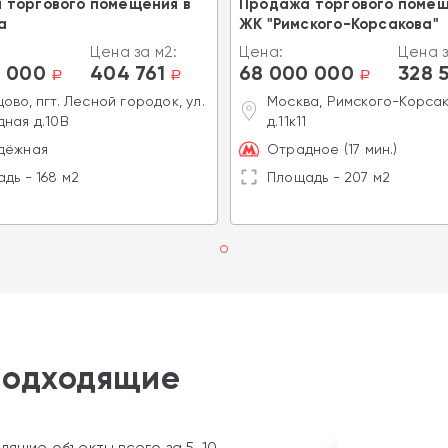
 торгового помещения в
Продажа торгового помещ
а
ЖК "Римского-Корсакова"
Цена за м2:
Цена:
Цена з
 000
404 761
68 000 000
328 
a
a
a
ово, пгт. Лесной городок, ул.
Москва, Римского-Корса
ная д.10В
д.11к11
дёжная
Отрадное (17 мин.)
дь - 168 м2
Площадь - 207 м2
подходящие
дящие объекты всего за 5-10