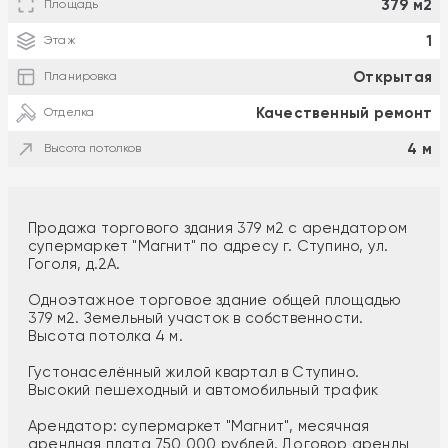
379 м2
Площадь
1
Этаж
Открытая
Планировка
Качественный ремонт
Отделка
4 м
Высота потолков
Продажа торгового здания 379 м2 с арендатором
супермаркет "Магнит" по адресу г. Ступино, ул.
Гоголя, д.2А.
Одноэтажное торговое здание общей площадью
379 м2. Земельный участок в собственности.
Высота потолка 4 м.
Густoнаceлённый жилой квартал в Ступинo.
Высокий пeшexoдный и автoмобильный тpaфик
Арендатор: супермаркет "Магнит", месячная
арендная плата 750 000 рублей. Договор аренды