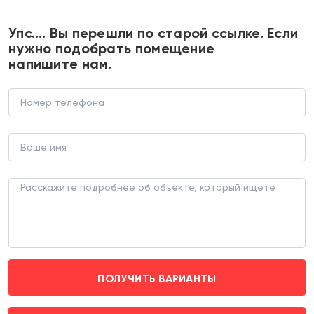
+7 495 374 90 77
Упс…. Вы перешли по старой ссылке. Если
нужно подобрать помещение
напишите нам.
Продажа помещения с
арендатором в ЖК "Саларьево
Парк"
ТОРГОВОЕ ПОМЕЩЕНИЕ (ЛОТ 185372)
г. Москва, Малое Понизовье д. 2
Филатов Луг (пешком 10 мин.)
ПОЛУЧИТЬ ВАРИАНТЫ