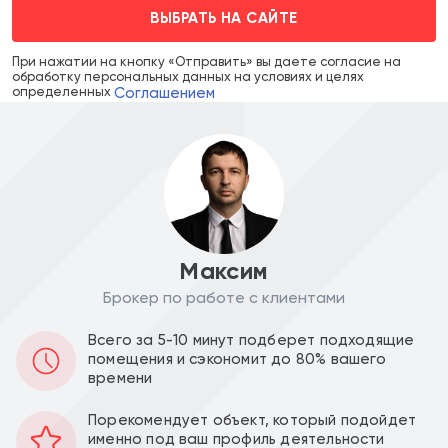
ВЫБРАТЬ НА САЙТЕ
При нажатии на кнопку «Отправить» вы даете согласие на
обработку персональных данных на условиях и целях
Соглашением
определенных
Максим
Брокер по работе с клиентами
Цена объекта :
Цена за м2 :
Всего за 5-10 минут подберет подходящие
помещения и сэкономит до 80% вашего
37 800 000
517 808
a
a
времени
Уведомить о снижении цены
Порекомендует объект, который подойдет
именно под ваш профиль деятельности