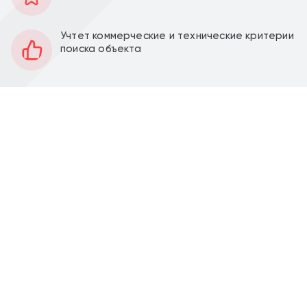
73 м2
Площадь
Учтет коммерческие и технические критерии
1
Этаж
поиска объекта
Открытая
Планировка
Качественный ремонт
Отделка
Перед фасадом
Парковка
Продажа торгового помещения 73,4 м2 с
арендатором сеть мужских парикмахерских
"Черная Кость" на ул. Малое Понизовье, д. 2 (10
минут пешком от метро Филатов Луг). 1 линия домов.
Помещение 73,4м2, располагается на 1 этаже,
открытая планировка, отдельный вход с фасада,
высота потолка 3 м, витринные окна по фасаду.
Электрическая мощность 14 кВт. Парковка перед
фасадом. Место для размещения рекламы.