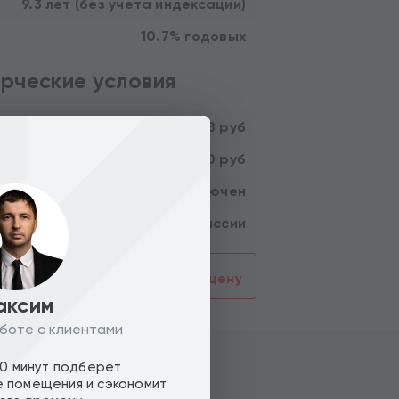
9.3 лет (без учета индексации)
10.7% годовых
рческие условия
311 428 руб
21 800 000 руб
ть :
НДС включен
Без комиссии
смотреть
Предложить цену
аксим
боте с клиентами
10 минут подберет
 помещения и сэкономит