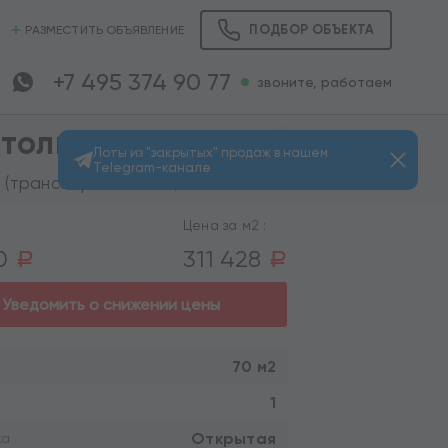
ПОДБОР ОБЪЕКТА
РАЗМЕСТИТЬ ОБЪЯВЛЕНИЕ
+7 495 374 90 77
звоните, работаем
толички
Лоты из "закрытых" продаж в нашем
Telegram-канале
Просмотров: 951
 (транспортом 9 мин.)
Цена за м2 :
00
311 428
a
a
Уведомить о снижении цены
70 м2
1
Открытая
ка