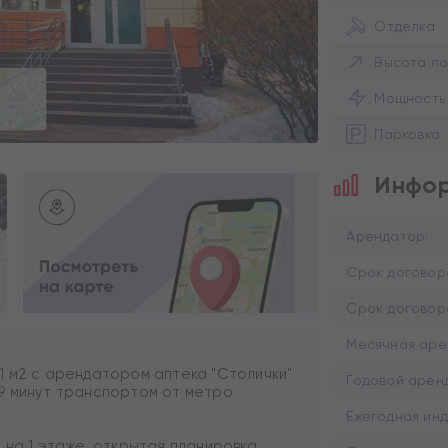
Отделка
Высота по
Мощность
Парковка
Инфор
Арендатор:
Срок договор
Срок договор
Месячная аре
 м2 с арендатором аптека "Столички"
Годовой аренд
 (9 минут транспортом от метро
Ежегодная инд
 на 1 этаже, открытая планировка,