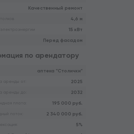
Качественный ремонт
4,6 м
толков
15 кВт
 электроэнергии
Перед фасадом
мация по арендатору
аптека "Столички"
2025
а аренды от:
2032
а аренды до:
195 000 руб.
ндная плата:
2 340 000 руб.
ный поток:
5%
ексация: