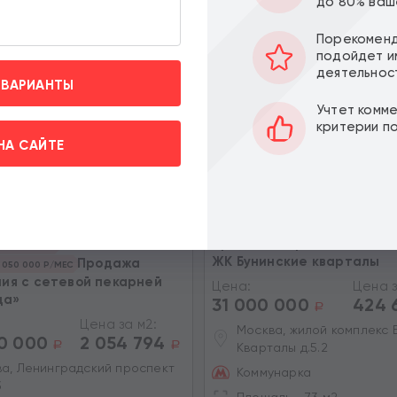
до 80% ваш
ПО ЦЕНЕ
ПО МЕТРАЖУ
Порекоменд
подойдет и
Торг
деятельнос
 ВАРИАНТЫ
Учтет комм
критерии п
НА САЙТЕ
Продажа торгового помещ
Ь: 11.9 ЛЕТ
ЖК Бунинские кварталы
Продажа
 050 000 Р/МЕС
ия с сетевой пекарней
Цена:
Цена з
ца»
вить» вы даете согласие на
31 000 000
424 
a
х на условиях и целях
Цена за м2:
Москва, жилой комплекс 
0 000
2 054 794
a
a
Кварталы д.5.2
а, Ленинградский проспект
Коммунарка
3