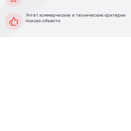
50 м2
Площадь
1
Этаж
Учтет коммерческие и технические критерии
поиска объекта
Открытая
Планировка
Под отделку
Отделка
3,8 м
Высота потолков
Перед фасадом
Парковка
Продажа торгового помещения 50,2 м2 на
Ленинградском шоссе в жилом комплексе
"Мангазея на Речном" квартал 8 корпус 8.1 (11 минут
пешком от метро Речной вокзал). 1 линия.
Помещение 50,2 м2, располагается на 1 этаже,
открытая планировка, отдельный вход с фасада,
высота потолка 3,8 м, витринные окна по фасаду.
Парковка перед фасадом. Место для размещения
рекламы.