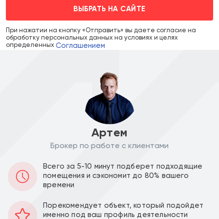
ВЫБРАТЬ НА САЙТЕ
При нажатии на кнопку «Отправить» вы даете согласие на
обработку персональных данных на условиях и целях
Соглашением
определенных
Артем
Брокер по работе с клиентами
Цена объекта :
Цена за м2 :
Всего за 5-10 минут подберет подходящие
45 000 000
900 000
a
a
помещения и сэкономит до 80% вашего
времени
Уведомить о снижении цены
Порекомендует объект, который подойдет
именно под ваш профиль деятельности