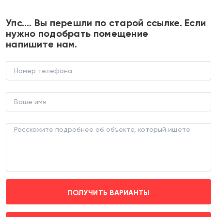
+7 495 374 90 77
Упс…. Вы перешли по старой ссылке. Если
нужно подобрать помещение
напишите нам.
Продажа торгового помещения в
ЖК "Мангазея на Речном"
В НОВОСТРОЙКЕ (ЛОТ 185576)
г. Москва, Ленинградское шоссе д. 8.1
Речной вокзал (пешком 11 мин.)
ПОЛУЧИТЬ ВАРИАНТЫ