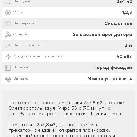
254 м2
Площадь
1,2,3
Этаж
Смешанная
Планировка
За выездом арендатора
Отделка
3 м
Высота потолков
40 кВт
Мощность электроэнергии
Перед фасадом
Парковка
Можно установить
Вытяжка
Продажа торгового помещения 253,8 м2 в городе
Электросталь на ул. Мира 33 а (70 минут на
автобусе от метро Партизанская). 1 линия домов.
Помещение 253,8 м2, располагается в
трехэтажном здании, открытая планировка,
отдельный вход с фасада, высота потолка 3 м,