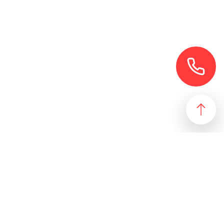
езультат, идеально подходящий желаниям и потребностям
 магазин и все возможные профили торговой недвижимости. Для
даже арендного бизнеса. Также мы собрали все особняки в
erty занимаются реализацией проектов по коммерческой
 торговых помещений
ПОДБОР ОБЪЕКТА