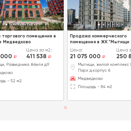
 торгового помещения в
Продажа коммерческого
е Медведково
помещения в ЖК "Мытищи 
Цена за м2:
Цена:
Цена з
 000
411 538
21 075 000
250 
a
a
a
и, Разведчика Абеля д.9
Мытищи, жилой комплекс
Парк д.корпус 6
едково
Медведково
дь - 52 м2
Площадь - 84 м2