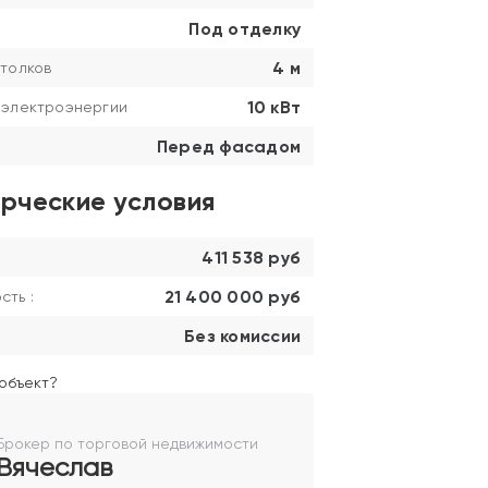
Под отделку
4 м
толков
10 кВт
 электроэнергии
Перед фасадом
рческие условия
411 538 руб
21 400 000 руб
ть :
Без комиссии
объект?
Брокер по торговой недвижимости
Вячеслав