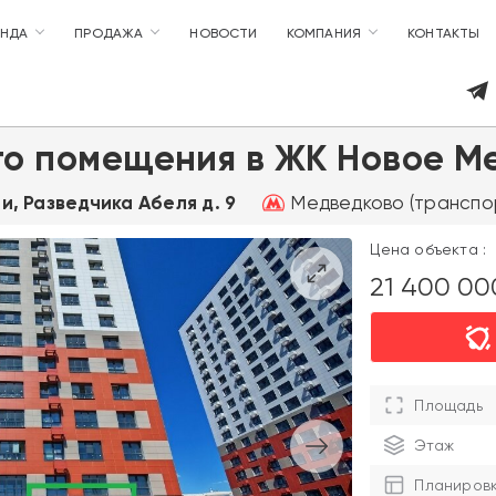
ЕНДА
ПРОДАЖА
НОВОСТИ
КОМПАНИЯ
КОНТАКТЫ
го помещения в ЖК Новое М
Медведково (транспор
и, Разведчика Абеля д. 9
Цена объекта :
21 400 0
Площадь
Этаж
Планиров