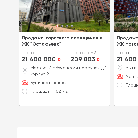
Продажа торгового помещения в
Продажа
ЖК "Остафьево"
ЖК Ново
2:
Цена:
Цена за м2:
Цена:
21 400 000
209 803
21 400
a
a
a
,
Москва, Любучанский переулок д.1
Мытищ
корпус 2
Медв
Бунинская аллея
Площа
Площадь - 102 м2