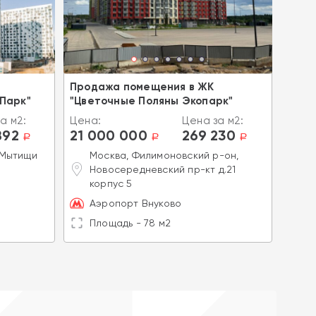
Продажа помещения в ЖК
Прод
Парк"
"Цветочные Поляны Экопарк"
ЖК "
а м2:
Цена:
Цена за м2:
Цена
892
21 000 000
269 230
21 
a
a
a
 Мытищи
Москва, Филимоновский р-он,
М
Новосередневский пр-кт д.21
к
корпус 5
Б
Аэропорт Внуково
П
Площадь - 78 м2