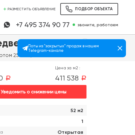
ПОДБОР ОБЪЕКТА
РАЗМЕСТИТЬ ОБЪЯВЛЕНИЕ
+7 495 374 90 77
звоните, работаем
едведково
Лоты из "закрытых" продаж в нашем
Telegram-канале
Просмотров: 939
том 25 мин.)
Цена за м2 :
00
411 538
a
a
Уведомить о снижении цены
52 м2
1
Открытая
ка