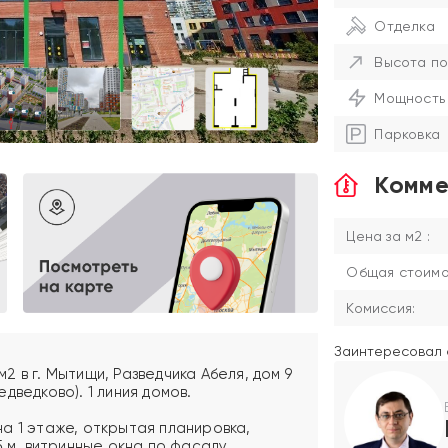
Отделка
Высота по
Мощность
Парковка
Комме
Цена за м2 :
Общая стоимос
Комиссия:
Заинтересовал 
 в г. Мытищи, Разведчика Абеля, дом 9
дведково). 1 линия домов.
а 1 этаже, открытая планировка,
5 м, витринные окна по фасаду.