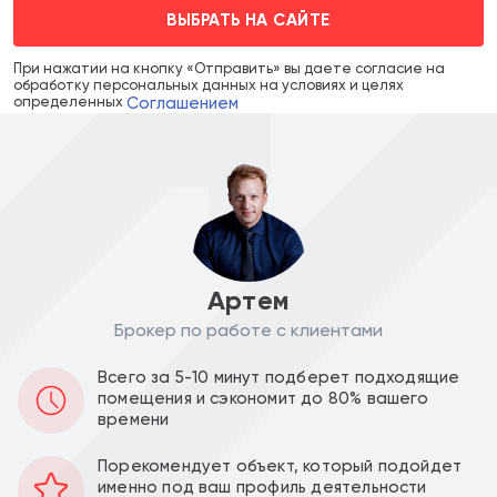
ВЫБРАТЬ НА САЙТЕ
При нажатии на кнопку «Отправить» вы даете согласие на
обработку персональных данных на условиях и целях
Соглашением
определенных
Артем
Брокер по работе с клиентами
Цена объекта :
Цена за м2 :
Всего за 5-10 минут подберет подходящие
18 500 000
330 357
a
a
помещения и сэкономит до 80% вашего
времени
Уведомить о снижении цены
Порекомендует объект, который подойдет
именно под ваш профиль деятельности