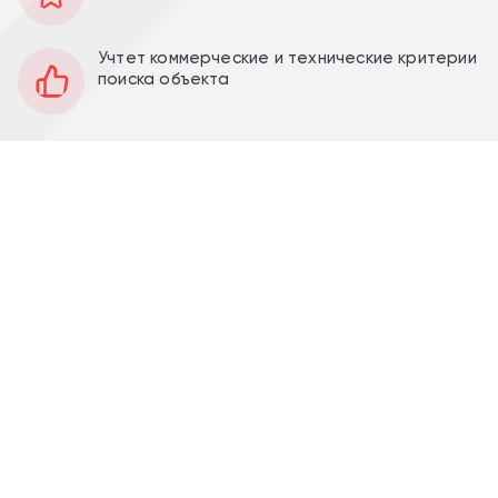
56 м2
Площадь
1
Этаж
Учтет коммерческие и технические критерии
поиска объекта
Открытая
Планировка
Под отделку
Отделка
4,65 м
Высота потолков
12 кВт
Мощность электроэнергии
Перед фасадом
Парковка
Продажа торгового помещения 56,3 м2 по адресу
посёлок Развилка, Римский проезд, д. 13 (10 минут
транспортом от метро Зябликово).
Помещение 56,3 м2 располагается на 1 этаже,
свободная планировка, современная инженерия,
отдельный вход, высота потолка 4,65 м, витринные
окна по фасаду. Парковка перед фасадом. Место
для размещения рекламы на фасаде.