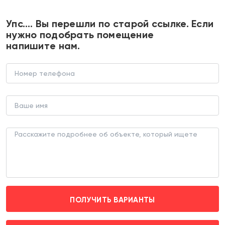
+7 495 374 90 77
Упс…. Вы перешли по старой ссылке. Если
нужно подобрать помещение
напишите нам.
Продажа помещения в жилом
комплексе Римский
В НОВОСТРОЙКЕ (ЛОТ 186109)
г. Видное, п. Развилка, Римский пр-д д. 13
Зябликово (транспортом 10 мин.)
ПОЛУЧИТЬ ВАРИАНТЫ