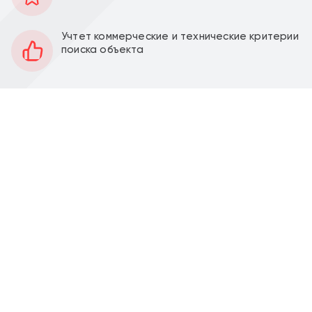
111 м2
Площадь
1
Этаж
Учтет коммерческие и технические критерии
поиска объекта
Открытая
Планировка
Под отделку
Отделка
3,5 м
Высота потолков
20 кВт
Мощность электроэнергии
Перед фасадом
Парковка
Продажа торгового помещения 111,56 м2 по адресу
жилой комплекс Квартал Ивакино, корпус 3 (25
минут транспортом от метро Ховрино). 1 линия
домов.
Помещение 111,56 м2, располагается на 1 этаже,
открытая планировка, отдельный вход с фасада,
высота потолка 3,5 м, витринные окна по фасаду.
Электрическая мощность 20 кВт. Парковка перед