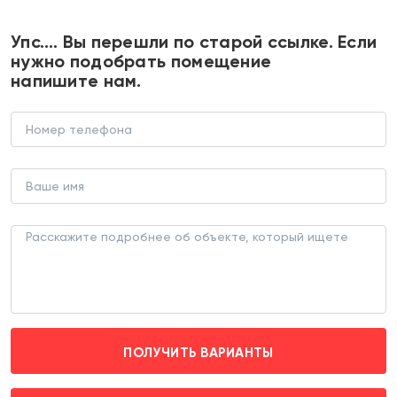
+7 495 374 90 77
Упс…. Вы перешли по старой ссылке. Если
нужно подобрать помещение
напишите нам.
Продажа торгового помещения в
ЖК "Квартал Ивакино"
В НОВОСТРОЙКЕ (ЛОТ 186185)
г. Химки, квартал Ивакино д. к3
Ховрино (транспортом 25 мин.)
ПОЛУЧИТЬ ВАРИАНТЫ