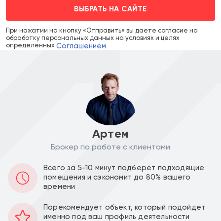
ВЫБРАТЬ НА САЙТЕ
При нажатии на кнопку «Отправить» вы даете согласие на
обработку персональных данных на условиях и целях
Соглашением
определенных
Артем
Брокер по работе с клиентами
Цена объекта :
Цена за м2 :
Всего за 5-10 минут подберет подходящие
33 000 000
297 297
a
a
помещения и сэкономит до 80% вашего
времени
Уведомить о снижении цены
Порекомендует объект, который подойдет
именно под ваш профиль деятельности