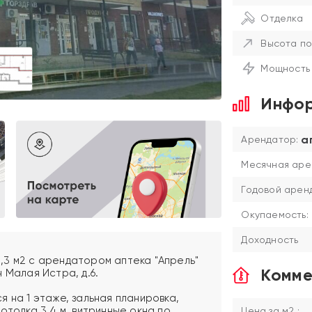
Отделка
Высота по
Мощность
Инфор
а
Арендатор:
Месячная аре
Годовой аренд
Окупаемость:
Доходность
,3 м2 с арендатором аптека "Апрель"
Комме
 Малая Истра, д.6.
 на 1 этаже, зальная планировка,
отолка 3,4 м, витринные окна по
Цена за м2 :