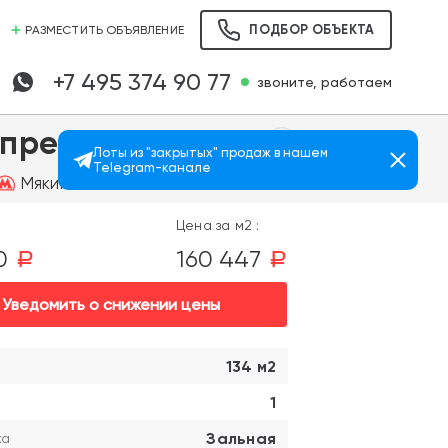
ПОДБОР ОБЪЕКТА
РАЗМЕСТИТЬ ОБЪЯВЛЕНИЕ
+7 495 374 90 77
звоните, работаем
Апрель
Лоты из "закрытых" продаж в нашем
Telegram-канале
Просмотров: 481
Мякинино
Цена за м2 :
00
160 447
a
a
Уведомить о снижении цены
134 м2
1
Зальная
ка