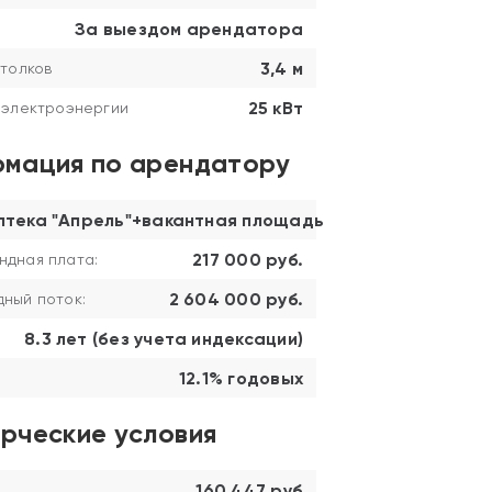
За выездом арендатора
3,4 м
толков
25 кВт
 электроэнергии
мация по арендатору
птека "Апрель"+вакантная площадь
217 000 руб.
ндная плата:
2 604 000 руб.
ный поток:
8.3 лет (без учета индексации)
12.1% годовых
рческие условия
160 447 руб