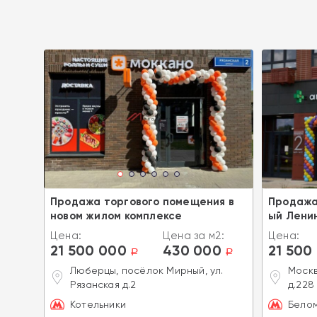
я в
Продажа торгового помещения в
Продажа
новом жилом комплексе
ый Лени
2:
Цена:
Цена за м2:
Цена:
21 500 000
430 000
21 500
a
a
a
, ул.
Люберцы, посёлок Мирный, ул.
Москв
Рязанская д.2
д.228
Котельники
Бело