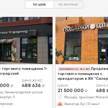
ПО ЦЕНЕ
ПО МЕТРАЖУ
 торгового помещения 1-
Продаж
ОКУПАЕМОСТЬ: 18.4 ЛЕТ
нградский
торгового помещения с
арендатором в ЖК "Салар
Цена за м2:
 000
488 636
Цена:
Цена з
a
a
21 500 000
488 
a
а, Ленинградское шоссе
 корпус 3
Москва, проспект Магелл
морская
Филатов Луг (13 мин.)