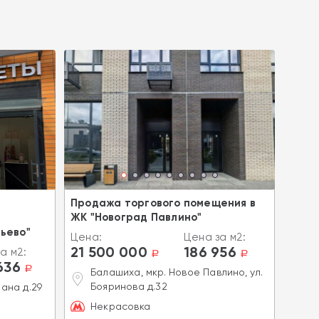
а
Продажа торгового помещения в
Прод
ЖК "Новоград Павлино"
ново
ьево"
Цена:
Цена за м2:
Цена
21 500 000
186 956
21 
а м2:
a
a
636
a
Балашиха, мкр. Новое Павлино, ул.
Л
Бояринова д.32
Р
ана д.29
Некрасовка
К