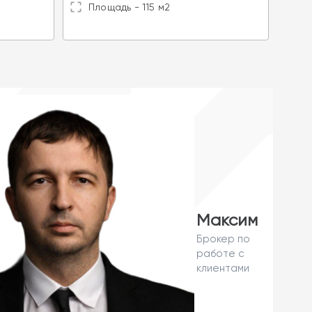
Площадь - 115 м2
П
Максим
Брокер по
работе с
клиентами