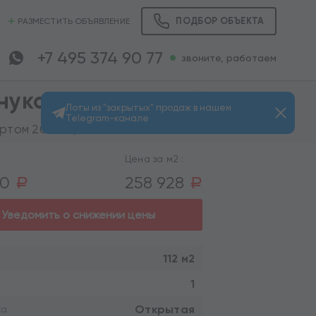
ПОДБОР ОБЪЕКТА
РАЗМЕСТИТЬ ОБЪЯВЛЕНИЕ
+7 495 374 90 77
звоните, работаем
нуково"
Лоты из "закрытых" продаж в нашем
Telegram-канале
Просмотров: 180
ртом 20 мин.)
Цена за м2 :
00
258 928
a
a
Уведомить о снижении цены
112 м2
1
Открытая
ка