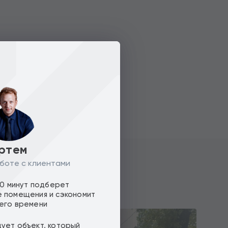
ртем
боте с клиентами
10 минут подберет
 помещения и сэкономит
его времени
ует объект, который