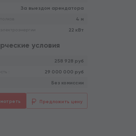
За выездом арендатора
4 м
толков
22 кВт
 электроэнергии
рческие условия
258 928 руб
29 000 000 руб
ть :
Без комиссии
смотреть
Предложить цену