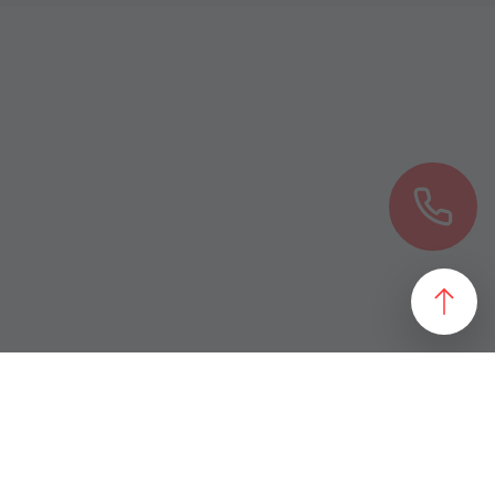
езультат, идеально подходящий желаниям и потребностям
 магазин и все возможные профили торговой недвижимости. Для
даже арендного бизнеса. Также мы собрали все особняки в
erty занимаются реализацией проектов по коммерческой