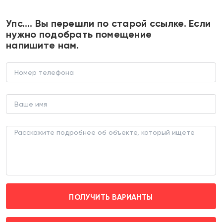
+7 495 374 90 77
Упс…. Вы перешли по старой ссылке. Если
нужно подобрать помещение
напишите нам.
Продажа помещения в ЖК Skolkovo
One. Ключи сразу.
В НОВОСТРОЙКЕ (ЛОТ 187906)
г. Одинцово, пгт. Заречье, ул. Торговая д. 9
Озёрная (транспортом 6 мин.)
ПОЛУЧИТЬ ВАРИАНТЫ