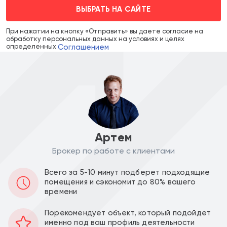
ВЫБРАТЬ НА САЙТЕ
При нажатии на кнопку «Отправить» вы даете согласие на
обработку персональных данных на условиях и целях
Соглашением
определенных
Артем
Брокер по работе с клиентами
Цена объекта :
Цена за м2 :
Всего за 5-10 минут подберет подходящие
48 347 600
435 563
a
a
помещения и сэкономит до 80% вашего
времени
Уведомить о снижении цены
Порекомендует объект, который подойдет
именно под ваш профиль деятельности