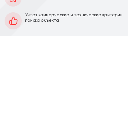
111 м2
Площадь
1
Этаж
Учтет коммерческие и технические критерии
поиска объекта
Открытая
Планировка
Под отделку
Отделка
4,5 м
Высота потолков
Перед фасадом
Парковка
Продажа торгового помещения 111.4 м2 в
Московской области, Одинцовский городской
округ, Заречье рп, ул. Торговая, д.9 (6 минут
транспортом от метро Озерная). 1-я линия домов.
Помещение угловое 111,4 м2 располагается на 1
этаже, открытая планировка, один вход, высота
потолка 4,5 м, витринные окна по фасаду на две
стороны. Помещение в бетоне. Парковка перед
фасадом. Место для размещения рекламы на
фасаде. Доступ к помещению свободный.