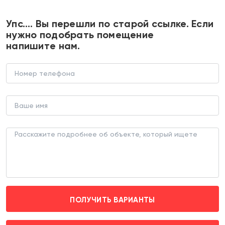
+7 495 374 90 77
Упс…. Вы перешли по старой ссылке. Если
нужно подобрать помещение
напишите нам.
Продажа помещения с магазином
Винлаб в ЖК "Оптима"
ТОРГОВОЕ ПОМЕЩЕНИЕ (ЛОТ 188359)
г. Домодедово, мкрн Востряково, ЖК «Оптима»
д. к. 3
Домодедовская (транспортом 25 мин.)
ПОЛУЧИТЬ ВАРИАНТЫ