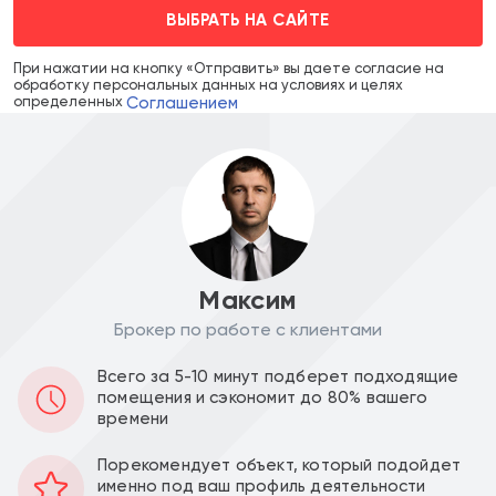
ВЫБРАТЬ НА САЙТЕ
При нажатии на кнопку «Отправить» вы даете согласие на
обработку персональных данных на условиях и целях
Соглашением
определенных
Максим
Брокер по работе с клиентами
Цена объекта :
Цена за м2 :
Всего за 5-10 минут подберет подходящие
помещения и сэкономит до 80% вашего
30 500 000
290 476
a
a
времени
Уведомить о снижении цены
Порекомендует объект, который подойдет
именно под ваш профиль деятельности