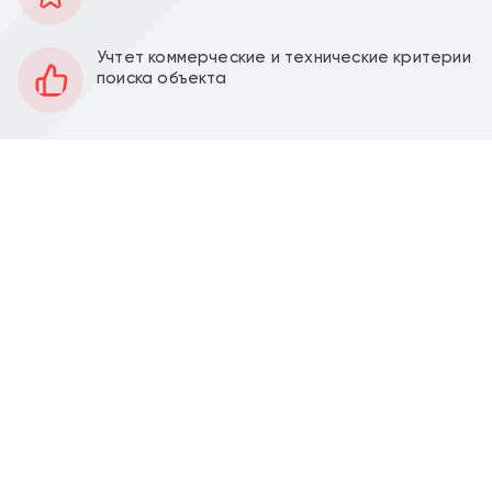
105 м2
Площадь
Учтет коммерческие и технические критерии
1
Этаж
поиска объекта
Открытая
Планировка
Качественный ремонт
Отделка
3,5 м
Высота потолков
21 кВт
Мощность электроэнергии
Продажа торгового помещения 105 м2 с
арендатором сетевой магазин "Винлаб" в г.
Домодедово, мкрн Востряково, ЖК «Оптима», к.3 (25
минут транспортом от метро Домодедовская). 1
линия домов.
Помещение 105 м2, располагается на 1 этаже в
стилобате, открытая планировка, отдельный вход с
фасада, высота потолка 3,5 м, витринные окна по