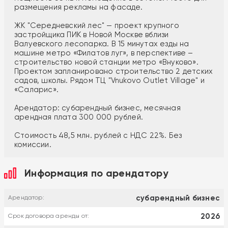
размещения рекламы на фасаде.
ЖК "Середневский лес" — проект крупного
застройщика ПИК в Новой Москве вблизи
Валуевского лесопарка. В 15 минутах езды на
машине метро «Филатов луг», в перспективе –
строительство новой станции метро «Внуково».
Проектом запланировано строительство 2 детских
садов, школы. Рядом ТЦ "Vnukovo Outlet Village" и
«Саларис».
Арендатор: субарендный бизнес, месячная
арендная плата 300 000 рублей.
Стоимость 48,5 млн. рублей с НДС 22%. Без
комиссии.
Информация по арендатору
субарендный бизнес
Арендатор:
2026
Срок договора аренды от: