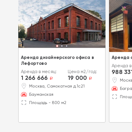
ой
Аренда дизайнерского офиса в
Аренда 
Лефортово
од:
Аренда в
988 33
Аренда в месяц:
Цена м2/год:
a
1 266 666
19 000
a
a
Москв
Москва, Самокатная д.1с21
Багра
Бауманская
Площа
Площадь - 800 м2