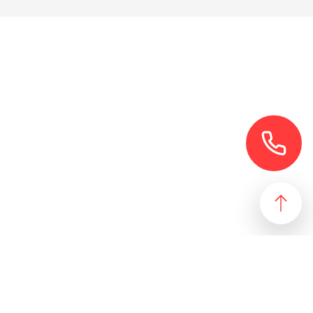
езультат, идеально подходящий желаниям и потребностям
 магазин и все возможные профили торговой недвижимости. Для
даже арендного бизнеса. Также мы собрали все особняки в
erty занимаются реализацией проектов по коммерческой