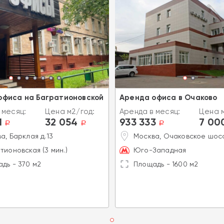
офиса на Багратионовской
Аренда офиса в Очаково
 месяц:
Цена м2/год:
Аренда в месяц:
Цена м
1
32 054
933 333
7 00
a
a
a
а, Барклая д.13
Москва, Очаковское шосс
тионовская (3 мин.)
Юго-Западная
дь - 370 м2
Площадь - 1600 м2