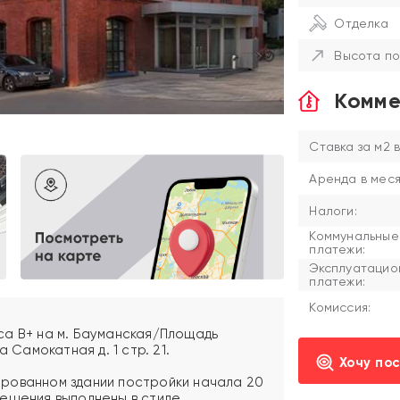
Отделка
Высота по
Комме
Ставка за м2 в
Аренда в меся
Налоги:
Коммунальные
платежи:
Эксплуатацио
платежи:
Комиссия:
са В+ на м. Бауманская/Площадь
 Самокатная д. 1 стр. 21.
Хочу по
рованном здании постройки начала 20
решения выполнены в стиле