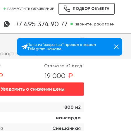
ПОДБОР ОБЪЕКТА
РАЗМЕСТИТЬ ОБЪЯВЛЕНИЕ
+7 495 374 90 77
звоните, работаем
Лоты из "закрытых" продаж в нашем
Telegram-канале
Просмотров: 3726
спортом 5 мин.)
:
Ставка за м2 в год :
19 000
a
a
Уведомить о снижении цены
800 м2
мансарда
Смешанная
ка