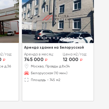
Аренда здания на Белорусской
Арен
Лефо
2/год:
Аренда в месяц:
Цена м2/год:
0
745 000
12 000
Аренд
a
a
a
1 26
е д.36
Москва, Правды д.8к34
М
Белорусская (10 мин.)
Б
Площадь - 745 м2
П