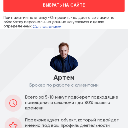
ВЫБРАТЬ НА САЙТЕ
При нажатии на кнопку «Отправить» вы даете согласие на
обработку персональных данных на условиях и целях
Соглашением
определенных
Артем
Брокер по работе с клиентами
Цена объекта :
Цена за м2 :
Всего за 5-10 минут подберет подходящие
135 000 000
750 000
a
a
помещения и сэкономит до 80% вашего
времени
Уведомить о снижении цены
Порекомендует объект, который подойдет
именно под ваш профиль деятельности