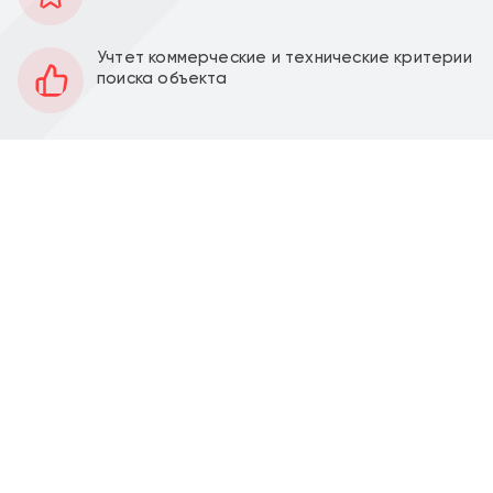
180 м2
Площадь
1,2
Этаж
Учтет коммерческие и технические критерии
поиска объекта
Открытая
Планировка
Качественный ремонт
Отделка
2.9-4 м
Высота потолков
60 кВт
Мощность электроэнергии
Перед фасадом
Парковка
Продажа торгового помещения на выходе из метро
Авиамоторная, 180 м2 на ш. Энтузиастов, д. 20 (2
минуты от м. Авиамоторная). 1-я линия.
Помещение рядом с выходом из метро, огромный
трафик
Помещение 1 этаж - 111 м2, антресоль - 69 м2,
отдельный вход, большие витрины, потолки 2.9-4 м,