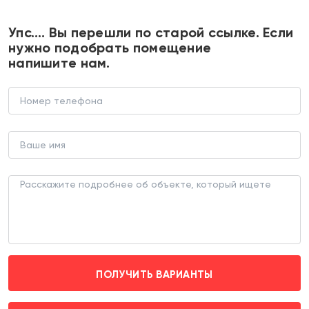
+7 495 374 90 77
Упс…. Вы перешли по старой ссылке. Если
нужно подобрать помещение
напишите нам.
Помещение на выходе из метро
Авиамоторная
ТОРГОВОЕ ПОМЕЩЕНИЕ (ЛОТ 152343)
г. Москва, Шоссе Энтузиастов д. 20
Авиамоторная (пешком 1 мин.)
ПОЛУЧИТЬ ВАРИАНТЫ