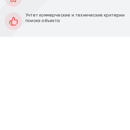
647 м2
Площадь
1, -1
Этаж
Учтет коммерческие и технические критерии
поиска объекта
Открытая
Планировка
За выездом арендатора
Отделка
2,5-2,9 м
Высота потолков
150 кВт
Мощность электроэнергии
Перед фасадом
Парковка
Можно установить
Вытяжка
Продажа торгового здания с арендаторами 647 м2
на ул. Южнобутовская, д. 13 (2 минуты пешком от
метро Бульвар Адмирала Ушакова). 1-я линия
домов.
Одноэтажное торговое здание. Первый этаж 322,9
м2, подвал 324,1 м2, смешанная планировка, два