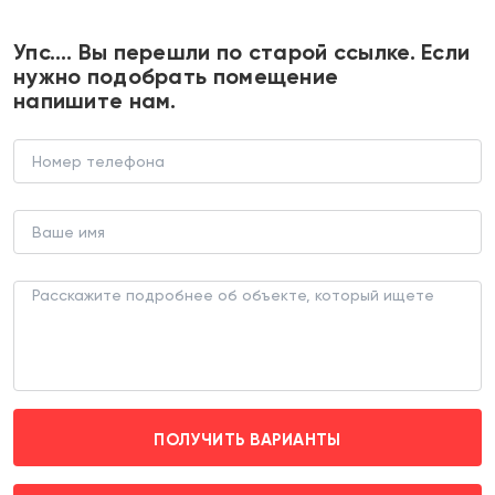
+7 495 374 90 77
Упс…. Вы перешли по старой ссылке. Если
нужно подобрать помещение
напишите нам.
Продажа здания с "Пятерочкой".
Окупаемость 9 лет.
ТОРГОВОЕ ЗДАНИЕ (ЛОТ 161520)
г. Москва, Южнобутовская д. 13
Бульвар Адмирала Ушакова (пешком 2 мин.)
Эксклюзив
ПОЛУЧИТЬ ВАРИАНТЫ