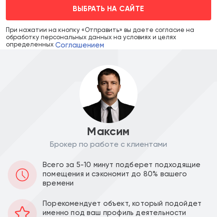
ВЫБРАТЬ НА САЙТЕ
При нажатии на кнопку «Отправить» вы даете согласие на
обработку персональных данных на условиях и целях
Соглашением
определенных
Максим
Брокер по работе с клиентами
Цена объекта :
Цена за м2 :
Всего за 5-10 минут подберет подходящие
131 100 000
202 627
a
a
помещения и сэкономит до 80% вашего
времени
Уведомить о снижении цены
Порекомендует объект, который подойдет
именно под ваш профиль деятельности