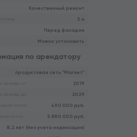
Качественный ремонт
3 м
толков
Перед фасадом
Можно установить
мация по арендатору
продуктовая сеть "Магнит"
2019
а аренды от:
2029
а аренды до:
490 000 руб.
ндная плата:
5 880 000 руб.
ный поток:
8.2 лет (без учета индексации)