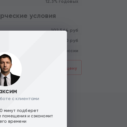
12.3% годовых
рческие условия
102 564 руб
48 000 000 руб
ть :
Без комиссии
смотреть
Предложить цену
аксим
боте с клиентами
10 минут подберет
 помещения и сэкономит
его времени