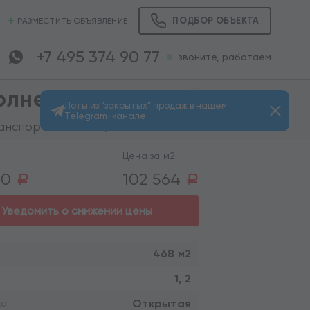
ПОДБОР ОБЪЕКТА
РАЗМЕСТИТЬ ОБЪЯВЛЕНИЕ
+7 495 374 90 77
звоните, работаем
Солнечногорск
Лоты из "закрытых" продаж в нашем
Telegram-канале
Просмотров: 7466
анспортом 60 мин.)
Цена за м2 :
00
102 564
a
a
Уведомить о снижении цены
468 м2
1, 2
Открытая
ка