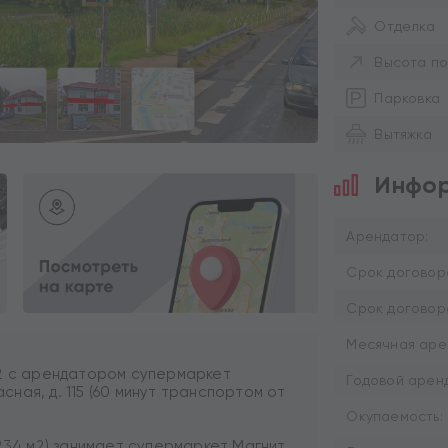
Отделка
Высота по
Парковка
Вытяжка
Инфор
Арендатор:
Срок договор
Срок договор
Месячная аре
м2 с арендатором супермаркет
Годовой аренд
асная, д. 115 (60 минут транспортом от
Окупаемость:
234 м2) занимает супермаркет Магнит,