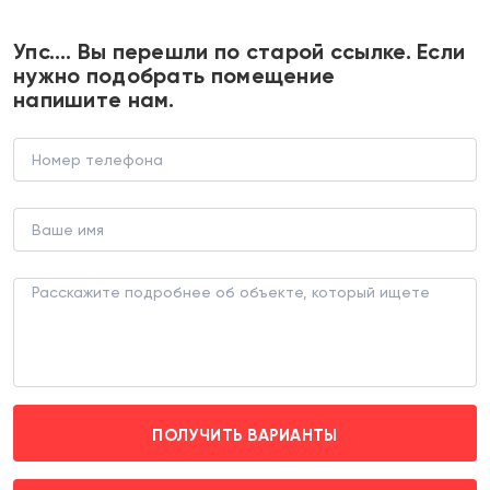
+7 495 374 90 77
Упс…. Вы перешли по старой ссылке. Если
нужно подобрать помещение
напишите нам.
Продажа коммерческого
помещения с арендаторами
ТОРГОВОЕ ПОМЕЩЕНИЕ (ЛОТ 166716)
г. Москва, Малая Черкизовская д. 66
Преображенская площадь (пешком 12 мин.)
ПОЛУЧИТЬ ВАРИАНТЫ