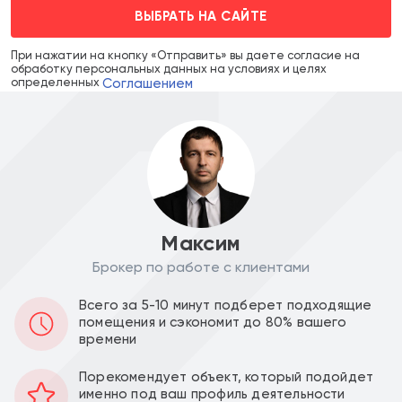
ВЫБРАТЬ НА САЙТЕ
При нажатии на кнопку «Отправить» вы даете согласие на
обработку персональных данных на условиях и целях
Соглашением
определенных
Максим
Брокер по работе с клиентами
Цена объекта :
Цена за м2 :
Всего за 5-10 минут подберет подходящие
76 000 000
331 877
a
a
помещения и сэкономит до 80% вашего
времени
Уведомить о снижении цены
Порекомендует объект, который подойдет
именно под ваш профиль деятельности