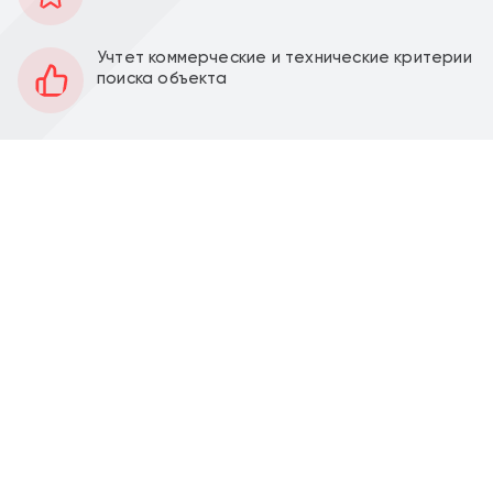
229 м2
Площадь
1
Этаж
Учтет коммерческие и технические критерии
поиска объекта
Открытая
Планировка
Качественный ремонт
Отделка
3 м
Высота потолков
Перед фасадом
Парковка
Можно установить
Вытяжка
Продажа торгового помещения 229 м2 с
арендаторами на ул. Малая Черкизовская, д. 66 (12
минут пешком от метро Улица Преображенская
площадь).
Первый этаж 229 м2, открытая планировка,
отдельный вход, высота потолка 3 м, окна по
фасаду. Электрическая мощность по запросу.
Пристройка после капитального ремонта.