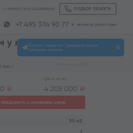
ПОДБОР ОБЪЕКТА
РАЗМЕСТИТЬ ОБЪЯВЛЕНИЕ
+7 495 374 90 77
звоните, работаем
м у метро
Лоты из "закрытых" продаж в нашем
Telegram-канале
Просмотров: 1235
 мин.)
Цена за м2 :
00
4 205 000
a
a
Уведомить о снижении цены
30 м2
1