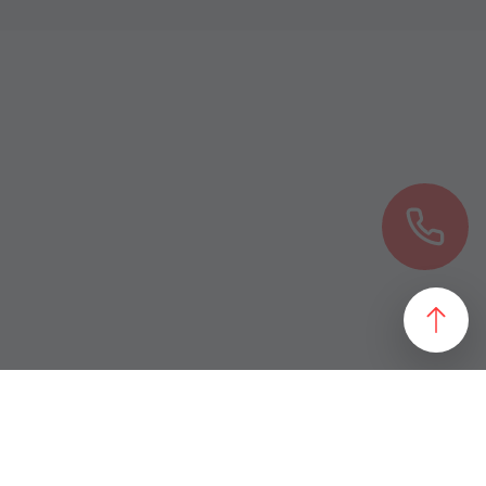
езультат, идеально подходящий желаниям и потребностям
 магазин и все возможные профили торговой недвижимости. Для
даже арендного бизнеса. Также мы собрали все особняки в
erty занимаются реализацией проектов по коммерческой