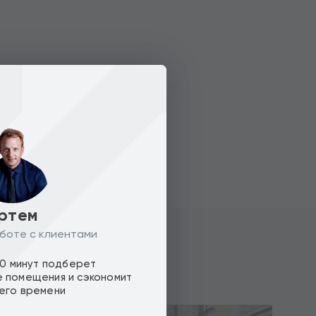
ртем
боте с клиентами
10 минут подберет
 помещения и сэкономит
его времени