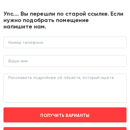
+7 495 374 90 77
Упс…. Вы перешли по старой ссылке. Если
нужно подобрать помещение
напишите нам.
Продажа торгового помещения
ТОРГОВОЕ ПОМЕЩЕНИЕ (ЛОТ 178706)
г. Москва, Академика Комарова д. 9
Фонвизинская (пешком 20 мин.)
ПОЛУЧИТЬ ВАРИАНТЫ