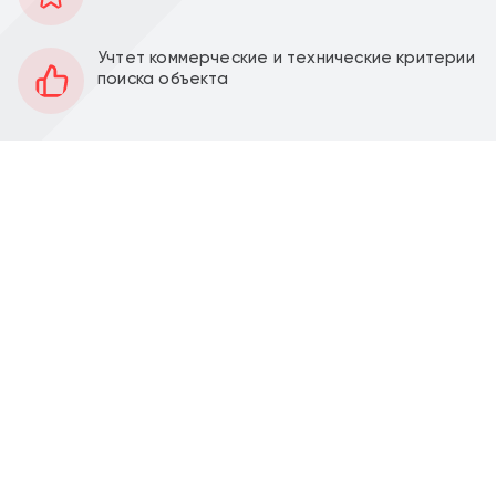
- 1
Этаж
Учтет коммерческие и технические критерии
Открытая
Планировка
поиска объекта
Качественный ремонт
Отделка
3 м
Высота потолков
50 кВт
Мощность электроэнергии
Перед фасадом
Парковка
Можно установить
Вытяжка
Продажа торгового помещения 215 м2 на ул.
Академика Комарова, д. 9 (20 минут пешком от м.
Фонвизинская).
Помещение расположено в подвале 215 м2,
открытая планировка, отдельный вход, высота
потолка 3 м. Все инженерные коммуникации:
отопление, водоснабжение и канализация.