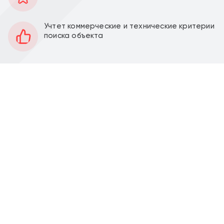
797 м2
Площадь
1,2
Этаж
Учтет коммерческие и технические критерии
поиска объекта
Смешанная
Планировка
За выездом арендатора
Отделка
100 кВт
Мощность электроэнергии
Продажа торгового здания 767 м2 с арендатором
супермаркет "Пятёрочка" на Каширском шоссе, д.
144 корпус 2 (15 минут пешком от метро
Домодедовская). 1 линия домов.
Двухэтажное торговое здание общей площадью
767 м2, открытая планировка, несколько входов,
высота потолка 3-3,5 м, витринные окна по фасаду.
Электрическая мощность 100 кВт. Парковка перед
фасадом. Место для размещения рекламы.
Объект располагается в центре жилого массива,
рядом остановка общественного транспорта.