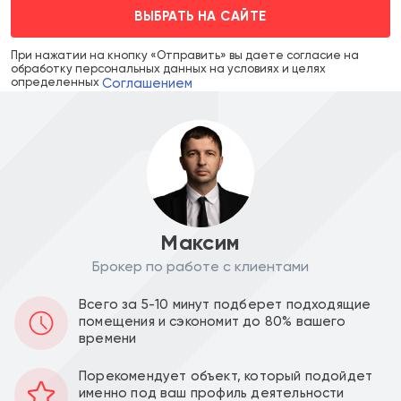
ВЫБРАТЬ НА САЙТЕ
При нажатии на кнопку «Отправить» вы даете согласие на
обработку персональных данных на условиях и целях
Соглашением
определенных
Максим
Брокер по работе с клиентами
Цена объекта :
Цена за м2 :
Всего за 5-10 минут подберет подходящие
189 990 000
238 381
a
a
помещения и сэкономит до 80% вашего
времени
Уведомить о снижении цены
Порекомендует объект, который подойдет
именно под ваш профиль деятельности