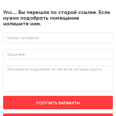
+7 495 374 90 77
Упс…. Вы перешли по старой ссылке. Если
нужно подобрать помещение
напишите нам.
Продажа торгового здания с
супермаркетом "Пятёрочка"
ТОРГОВОЕ ЗДАНИЕ (ЛОТ 179589)
г. Москва, Каширское шоссе д. 144 корпус 2
Домодедовская (пешком 15 мин.)
ПОЛУЧИТЬ ВАРИАНТЫ