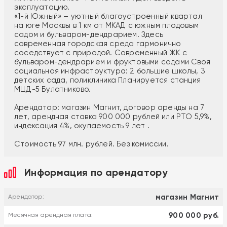
эксплуатацию.
«1-й Южный» – уютный благоустроенный квартал
на юге Москвы в 1 км от МКАД с южным плодовым
садом и бульваром-дендрарием. Здесь
современная городская среда гармонично
соседствует с природой. Современный ЖК с
бульваром-дендрарием и фруктовыми садами Своя
социальная инфраструктура: 2 большие школы, 3
детских сада, поликлиника Планируется станция
МЦД-5 Булатниково.
Арендатор: магазин Магнит, договор аренды на 7
лет, арендная ставка 900 000 рублей или РТО 5,9%,
индексация 4%, окупаемость 9 лет .
Стоимость 97 млн. рублей. Без комиссии.
Информация по арендатору
магазин Магнит
Арендатор:
900 000 руб.
Месячная арендная плата: