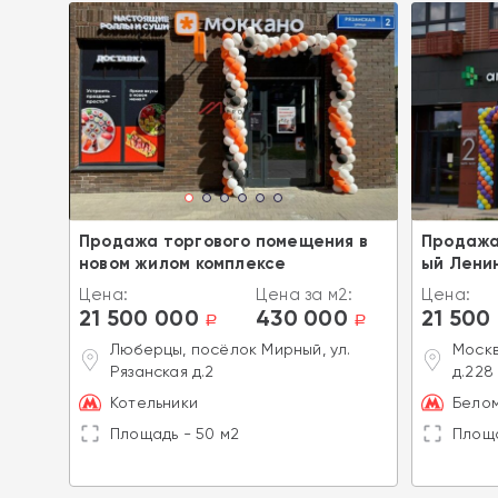
я в
Продажа торгового помещения в
Продажа
новом жилом комплексе
ый Лени
2:
Цена:
Цена за м2:
Цена:
21 500 000
430 000
21 500
a
a
a
, ул.
Люберцы, посёлок Мирный, ул.
Москв
Рязанская д.2
д.228
Котельники
Бело
Площадь - 50 м2
Площа