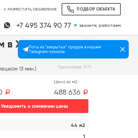
ПОДБОР ОБЪЕКТА
РАЗМЕСТИТЬ ОБЪЯВЛЕНИЕ
+7 495 374 90 77
звоните, работаем
м в ЖК
Лоты из "закрытых" продаж в нашем
Telegram-канале
Просмотров: 1075
пешком 13 мин.)
Цена за м2 :
00
488 636
a
a
Уведомить о снижении цены
44 м2
1