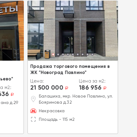
а
Продажа торгового помещения в
Прод
ЖК "Новоград Павлино"
ново
ьево"
Цена:
Цена за м2:
Цена
21 500 000
186 956
21 
а м2:
a
a
636
a
Балашиха, мкр. Новое Павлино, ул.
Л
Бояринова д.32
Р
ана д.29
Некрасовка
К
Площадь - 115 м2
П