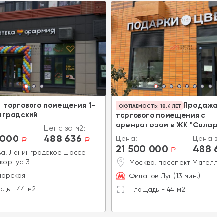
 торгового помещения 1-
Продаж
ОКУПАЕМОСТЬ: 18.4 ЛЕТ
нградский
торгового помещения с
арендатором в ЖК "Салар
Цена за м2:
 000
488 636
Цена:
Цена з
a
a
21 500 000
488 
a
а, Ленинградское шоссе
 корпус 3
Москва, проспект Магелл
морская
Филатов Луг (13 мин.)
дь - 44 м2
Площадь - 44 м2