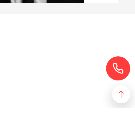
езультат, идеально подходящий желаниям и потребностям
 магазин и все возможные профили торговой недвижимости. Для
даже арендного бизнеса. Также мы собрали все особняки в
erty занимаются реализацией проектов по коммерческой