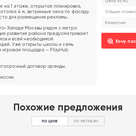
Цена за м2 :
 на 1 этаже, открытая планировка,
отолка 4 м, витринные окна по фасаду.
Общая стоимос
сто для размещения рекламы.
Комиссия:
го-Западе Москвы рядом с метро
ия развития района предусматривает
ов и всей необходимой
Хочу по
дей. Уже открыты школы и семь
 игровая площадка — PlayHub
лгосрочный договор аренды.
миссии.
Похожие предложения
ПО ЦЕНЕ
ПО МЕТРАЖУ