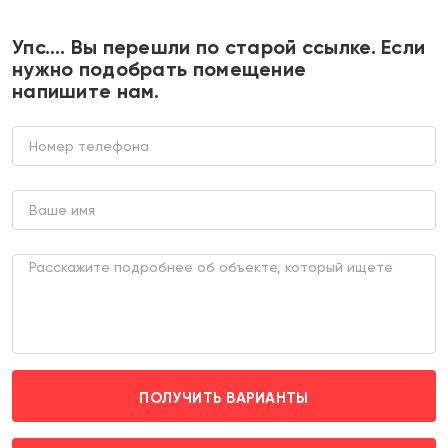
+7 495 374 90 77
Упс…. Вы перешли по старой ссылке. Если
нужно подобрать помещение
напишите нам.
Продажа помещения с сетевыми
арендаторами в ЖК "Новое
Очаково"
В НОВОСТРОЙКЕ (ЛОТ 181313)
г. Москва, проезд Стройкомбината 1 д. 1
Озёрная (пешком 25 мин.)
Рекомендуем
Эксклюзив
ПОЛУЧИТЬ ВАРИАНТЫ