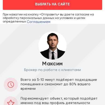
ВЫБРАТЬ НА САЙТЕ
При нажатии на кнопку «Отправить» вы даете согласие на
обработку персональных данных на условиях и целях
Соглашением
определенных
Максим
Брокер по работе с клиентами
Цена объекта :
Цена за м2 :
Всего за 5-10 минут подберет подходящие
помещения и сэкономит до 80% вашего
109 000 000
648 809
a
a
времени
Уведомить о снижении цены
Порекомендует объект, который подойдет
именно под ваш профиль деятельности