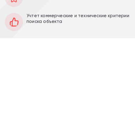
168 м2
Площадь
Учтет коммерческие и технические критерии
1
Этаж
поиска объекта
Открытая
Планировка
Качественный ремонт
Отделка
3 м
Высота потолков
34 кВт
Мощность электроэнергии
Перед фасадом
Парковка
Продажа торгового помещения 167,7 м2 с
арендатором супермаркет "Магнит" и аптека
"Здесь Аптека" в жилом комплексе Новое Очаково, к
1.1, г. Москва, проезд Стройкомбината, д.1 (МЦД
"Очаково - 2 минуты пешком, 25 минут пешком от
метро Озерная).