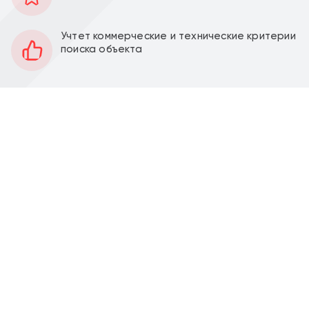
157 м2
Площадь
1
Этаж
Учтет коммерческие и технические критерии
поиска объекта
Открытая
Планировка
Под отделку
Отделка
5,15 м
Высота потолков
53 кВт
Мощность электроэнергии
Продажа торгового помещения 157,5 м2 по адресу
жилой комплекс "Прокшино", корпус 10.1.1 (15 минут
пешком от метро Прокшино).
Помещение располагается на первом этаже 157,5
м2, отдельный вход с фасада, открытая
планировка, высота потолка 5,15 м. Электрическая
мощность 53 кВт. Место для размещения рекламы.
Жилой комплекс расположен в районе Сосенское
Новой Москвы в шаговой доступности от станции