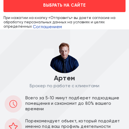
ВЫБРАТЬ НА САЙТЕ
При нажатии на кнопку «Отправить» вы даете согласие на
обработку персональных данных на условиях и целях
Соглашением
определенных
Артем
Брокер по работе с клиентами
Цена объекта :
Цена за м2 :
Всего за 5-10 минут подберет подходящие
54 500 000
347 133
a
a
помещения и сэкономит до 80% вашего
времени
Уведомить о снижении цены
Порекомендует объект, который подойдет
именно под ваш профиль деятельности