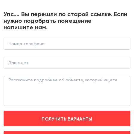
+7 495 374 90 77
Упс…. Вы перешли по старой ссылке. Если
нужно подобрать помещение
напишите нам.
Продажа торгового помещения в
ЖК Прокшино
В НОВОСТРОЙКЕ (ЛОТ 183900)
г. Москва, жилой комплекс Прокшино д. к10.1.1
Прокшино (пешком 15 мин.)
ПОЛУЧИТЬ ВАРИАНТЫ