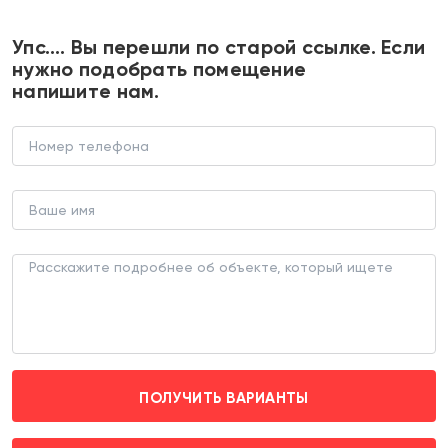
+7 495 374 90 77
Упс…. Вы перешли по старой ссылке. Если
нужно подобрать помещение
напишите нам.
Продажа торгового помещения у
метро Филатов луг
ТОРГОВОЕ ПОМЕЩЕНИЕ (ЛОТ 183914)
г. Москва, Малое Понизовье д. 2
Филатов Луг (пешком 6 мин.)
ПОЛУЧИТЬ ВАРИАНТЫ