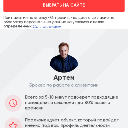
ВЫБРАТЬ НА САЙТЕ
При нажатии на кнопку «Отправить» вы даете согласие на
обработку персональных данных на условиях и целях
Соглашением
определенных
Артем
Брокер по работе с клиентами
Цена объекта :
Цена за м2 :
Всего за 5-10 минут подберет подходящие
32 736 000
481 411
a
a
помещения и сэкономит до 80% вашего
времени
Уведомить о снижении цены
Порекомендует объект, который подойдет
именно под ваш профиль деятельности