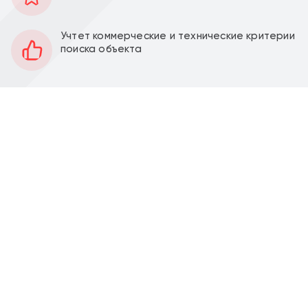
68 м2
Площадь
1
Этаж
Учтет коммерческие и технические критерии
поиска объекта
Открытая
Планировка
Качественный ремонт
Отделка
4,25 м
Высота потолков
13 кВт
Мощность электроэнергии
Перед фасадом
Парковка
Продажа помещения площадью 68,2 м2 на ул.
Малое Понизовье, д.2 (6 минут пешком от метро
Филатов Луг).
Угловое помещение площадью 68,2 м2,
располагается на 1-м этаж, открытая планировка,
отдельный вход с фасада, витринное остекление.
Место для размещения рекламы.