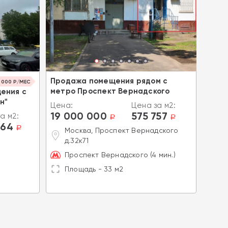
Продажа помещения рядом с
 000 Р/МЕС
ОКУПА
метро Проспект Вернадского
ения с
Прод
н"
арен
Цена:
Цена за м2:
19 000 000
575 757
а м2:
Цена
a
a
564
19 
a
Москва, Проспект Вернадского
д.32к71
.
Д
Проспект Вернадского (4 мин.)
В
Площадь - 33 м2
П