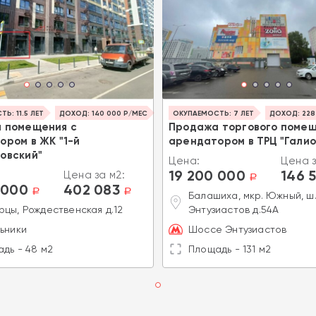
Ь: 11.5 ЛЕТ
ДОХОД: 140 000 Р/МЕС
ОКУПАЕМОСТЬ: 7 ЛЕТ
ДОХОД: 228
 помещения с
Продажа торгового помещ
ором в ЖК "1-й
арендатором в ТРЦ "Галио
овский"
Цена:
Цена з
19 200 000
146 
Цена за м2:
a
 000
402 083
a
a
Балашиха, мкр. Южный, ш
цы, Рождественская д.12
Энтузиастов д.54А
ьники
Шоссе Энтузиастов
дь - 48 м2
Площадь - 131 м2