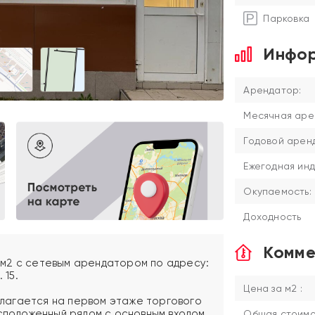
Парковка
Инфор
Арендатор:
Месячная аре
Годовой аренд
Ежегодная инд
Окупаемость:
Доходность
Комме
м2 с сетевым арендатором по адресу:
 15.
Цена за м2 :
лагается на первом этаже торгового
асположенный рядом с основным входом
Общая стоимос