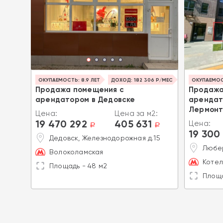
ОКУПАЕМОСТЬ: 8.9 ЛЕТ
ДОХОД: 182 306 Р/МЕС
ОКУПАЕМОСТ
Продажа помещения с
Продажа
арендатором в Дедовске
арендат
2:
Лермонт
Цена:
Цена за м2:
a
19 470 292
405 631
Цена:
a
a
го
19 300
Дедовск, Железнодорожная д.15
Любер
.)
Волоколамская
Котел
Площадь - 48 м2
Площа