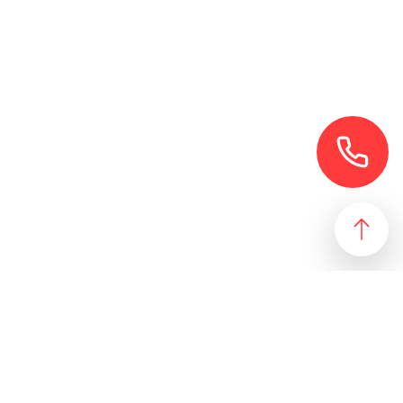
езультат, идеально подходящий желаниям и потребностям
 магазин и все возможные профили торговой недвижимости. Для
даже арендного бизнеса. Также мы собрали все особняки в
erty занимаются реализацией проектов по коммерческой