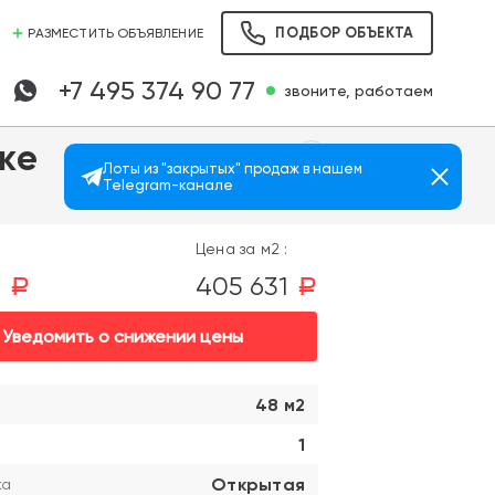
ПОДБОР ОБЪЕКТА
РАЗМЕСТИТЬ ОБЪЯВЛЕНИЕ
+7 495 374 90 77
звоните, работаем
ке
Лоты из "закрытых" продаж в нашем
Telegram-канале
Просмотров: 892
я
Цена за м2 :
2
405 631
a
a
Уведомить о снижении цены
48 м2
1
Открытая
ка