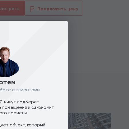
смотреть
Предложить цену
ртем
боте с клиентами
10 минут подберет
 помещения и сэкономит
его времени
Торг
ует объект, который