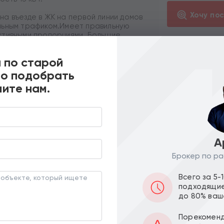
Хочу по
а въезде в ЖК на первой линии домов
льным трафиком.Имеет правильную
ктивными пропорциями. Большие
ссив. В составе соседних корпусов
ость локации. В радиусе 700 м. от
 по старой
но подобрать
ите нам.
лей. Без комиссии.
А
Похожие предложения
Брокер по ра
ПО ЦЕНЕ
ПО МЕТРАЖУ
Всего за 5-
подходящие
до 80% ваш
Порекоменд