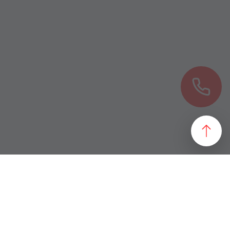
езультат, идеально подходящий желаниям и потребностям
 магазин и все возможные профили торговой недвижимости. Для
даже арендного бизнеса. Также мы собрали все особняки в
erty занимаются реализацией проектов по коммерческой