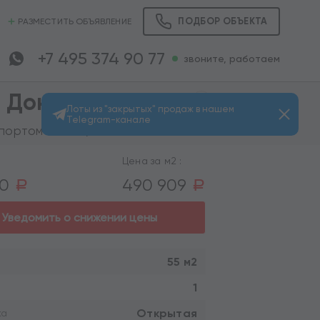
ПОДБОР ОБЪЕКТА
РАЗМЕСТИТЬ ОБЪЯВЛЕНИЕ
+7 495 374 90 77
звоните, работаем
 Донской"
Лоты из "закрытых" продаж в нашем
Telegram-канале
Просмотров: 307
ортом 35 мин.)
Цена за м2 :
00
490 909
a
a
Уведомить о снижении цены
55 м2
1
Открытая
ка