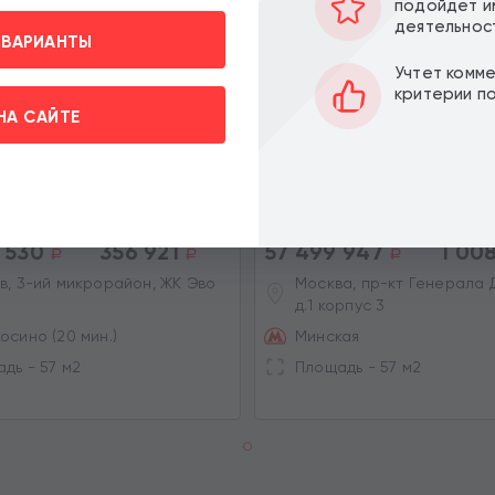
подойдет и
деятельнос
 ВАРИАНТЫ
Учтет комм
критерии п
НА САЙТЕ
 торгового помещения в
Продажа нежилого помещ
омплексе EVO
ЖК "Will Towers"
Цена за м2:
Цена:
Цена з
 530
356 921
57 499 947
1 008
a
a
a
в, 3-ий микрорайон, ЖК Эво
Москва, пр-кт Генерала
д.1 корпус 3
вить» вы даете согласие на
х на условиях и целях
осино (20 мин.)
Минская
дь - 57 м2
Площадь - 57 м2