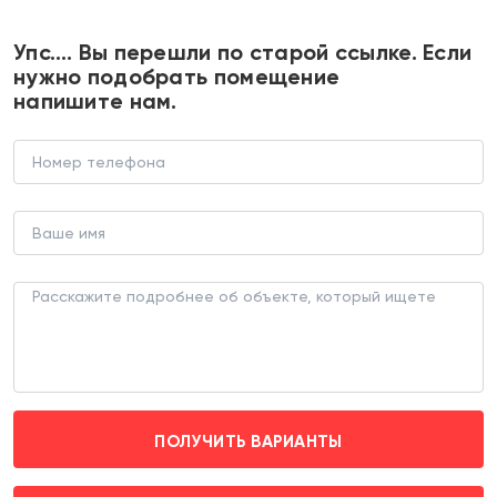
+7 495 374 90 77
Упс…. Вы перешли по старой ссылке. Если
нужно подобрать помещение
напишите нам.
Аренда торгового помещения
рядом с "Пятерочкой"
ТОРГОВОЕ ПОМЕЩЕНИЕ (ЛОТ 187830)
г. Москва, проезд Стройкомбината д. 1
Озёрная (транспортом 10 мин.)
Эксклюзив
ПОЛУЧИТЬ ВАРИАНТЫ