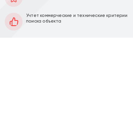
40 м2
Площадь
1
Этаж
Учтет коммерческие и технические критерии
поиска объекта
Открытая
Планировка
За выездом арендатора
Отделка
3,8 м
Высота потолков
9 кВт
Мощность электроэнергии
Перед фасадом
Парковка
Аренда торгового помещения 40,2 м2 в жилом
комплексе "Новое Очаково", г. Москва, проезд
Стройкомбината, дом 1. (10 минут транспортом от
метро Озерная / 1 минута от МЦД Очаково).
Помещение 40,2 м2, располагается на 1 этаже,
открытая планировка, отдельный вход с фасада,
высота потолка 3,8 м, витринные окна по фасаду.