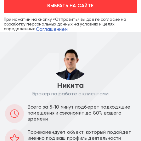
ВЫБРАТЬ НА САЙТЕ
При нажатии на кнопку «Отправить» вы даете согласие на
обработку персональных данных на условиях и целях
Соглашением
определенных
Никита
Брокер по работе с клиентами
Аренда в месяц :
Ставка за м2 в год :
Всего за 5-10 минут подберет подходящие
160 000
48 000
a
a
помещения и сэкономит до 80% вашего
времени
Уведомить о снижении цены
Порекомендует объект, который подойдет
именно под ваш профиль деятельности