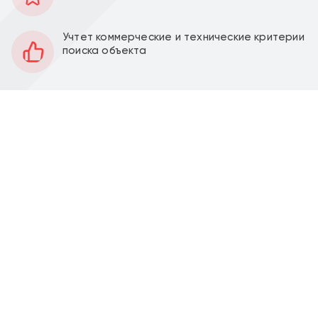
40 м2
Площадь
1
Этаж
Учтет коммерческие и технические критерии
поиска объекта
Открытая
Планировка
За выездом арендатора
Отделка
3,8 м
Высота потолков
9 кВт
Мощность электроэнергии
Перед фасадом
Парковка
Аренда торгового помещения 40,2 м2 в жилом
комплексе "Новое Очаково", г. Москва, проезд
Стройкомбината, дом 1. (10 минут транспортом от
метро Озерная / 1 минута от МЦД Очаково).
Помещение 40,2 м2, располагается на 1 этаже,
открытая планировка, отдельный вход с фасада,
высота потолка 3,8 м, витринные окна по фасаду.