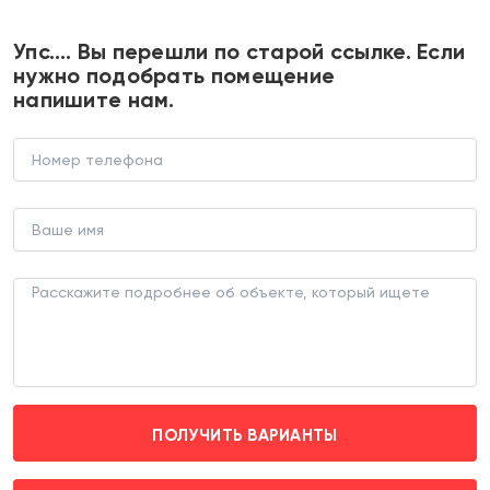
+7 495 374 90 77
Упс…. Вы перешли по старой ссылке. Если
нужно подобрать помещение
напишите нам.
Аренда торгового помещения
рядом с "Пятерочкой"
ТОРГОВОЕ ПОМЕЩЕНИЕ (ЛОТ 187830)
г. Москва, проезд Стройкомбината д. 1
Озёрная (транспортом 10 мин.)
Эксклюзив
ПОЛУЧИТЬ ВАРИАНТЫ