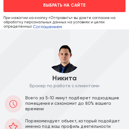
ВЫБРАТЬ НА САЙТЕ
При нажатии на кнопку «Отправить» вы даете согласие на
обработку персональных данных на условиях и целях
Соглашением
определенных
Никита
Брокер по работе с клиентами
Аренда в месяц :
Ставка за м2 в год :
Всего за 5-10 минут подберет подходящие
160 000
48 000
a
a
помещения и сэкономит до 80% вашего
времени
Уведомить о снижении цены
Порекомендует объект, который подойдет
именно под ваш профиль деятельности