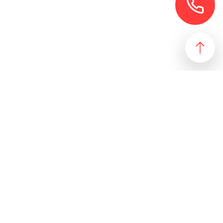
езультат, идеально подходящий желаниям и потребностям
 магазин и все возможные профили торговой недвижимости. Для
даже арендного бизнеса. Также мы собрали все особняки в
erty занимаются реализацией проектов по коммерческой
 торговых помещений
ПОДБОР ОБЪЕКТА
а торговых помещений
РАЗМЕСТИТЬ ОБЪЯВЛЕНИЕ
 офиса