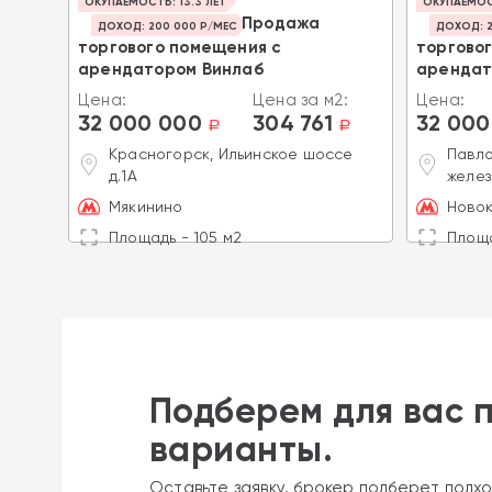
ОКУПАЕМОСТЬ: 13.3 ЛЕТ
ОКУПАЕМОСТ
Продажа
ДОХОД: 200 000 Р/МЕС
ДОХОД: 2
торгового помещения с
торгово
арендатором Винлаб
аренда
2:
Цена:
Цена за м2:
Цена:
32 000 000
304 761
32 000
a
a
a
Красногорск, Ильинское шоссе
Павло
д.1А
желез
Мякинино
Ново
Площадь - 105 м2
Площа
Подберем для вас 
варианты.
Оставьте заявку, брокер подберет подхо