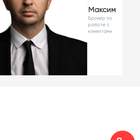
Максим
Брокер по
работе с
клиентами