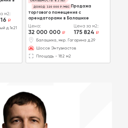
ОКУПАЕМОСТЬ: 8.3 ЛЕТ
ОКУПА
Продажа
ДОХОД: 320 000 Р/МЕС
ДОХ
торгового помещения с
торг
а м2:
арендаторами в Балашихе
арен
816
a
Цена:
Цена за м2:
Цена
ый д.1к21
32 000 000
175 824
32 
a
a
Балашиха, мкр. Гагарина д.29
К
д.
Шоссе Энтузиастов
М
Площадь - 182 м2
П