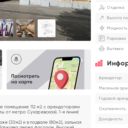
Отделка
Высота по
Мощность
Парковка
Вытяжка
Инфор
Арендатор:
Месячная аре
Годовой аренд
е помещение 112 м2 с арендаторами
Окупаемость:
уты от метро Сухаревская). 1-я линия!
Доходность
е (30м2) и в подвале (80м2), зальная
 Парковка перед фасадом. Высокий