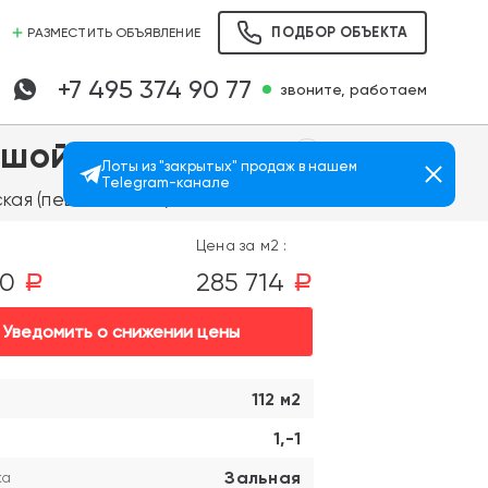
ПОДБОР ОБЪЕКТА
РАЗМЕСТИТЬ ОБЪЯВЛЕНИЕ
+7 495 374 90 77
звоните, работаем
ьшой Сухаревской
Лоты из "закрытых" продаж в нашем
Telegram-канале
Просмотров: 514
ая (пешком 3 мин.)
Цена за м2 :
00
285 714
a
a
Уведомить о снижении цены
112 м2
1,-1
Зальная
ка