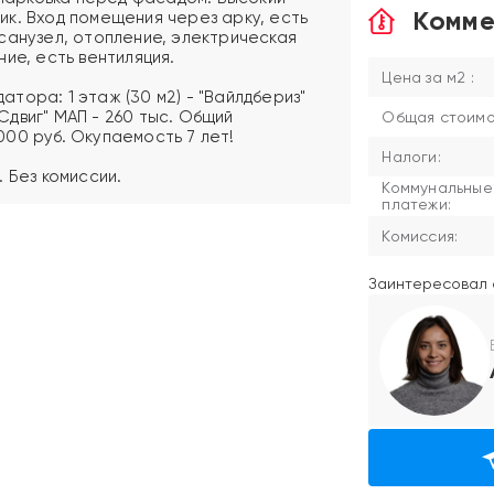
Комме
к. Вход помещения через арку, есть
санузел, отопление, электрическая
ие, есть вентиляция.
Цена за м2 :
тора: 1 этаж (30 м2) - "Вайлдбериз"
"Сдвиг" МАП - 260 тыс. Общий
Общая стоимос
00 руб. Окупаемость 7 лет!
Налоги:
 Без комиссии.
Коммунальные
платежи:
Комиссия:
Заинтересовал 