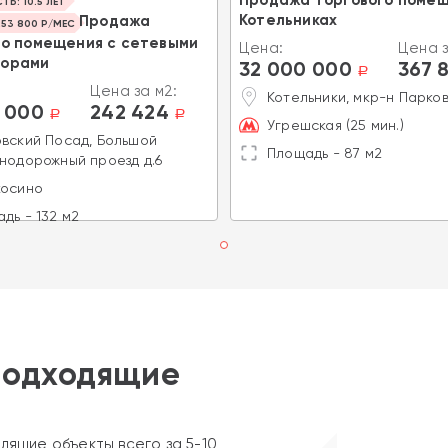
Ь: 10.5 ЛЕТ
Котельниках
Продажа
53 800 Р/МЕС
го помещения с сетевыми
Цена:
Цена з
торами
32 000 000
367 
a
Цена за м2:
Котельники, мкр-н Парков
 000
242 424
a
a
Угрешская (25 мин.)
вский Посад, Большой
Площадь - 87 м2
нодорожный проезд д.6
косино
дь - 132 м2
подходящие
дящие объекты всего за 5-10