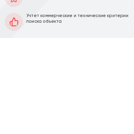
130 м2
Площадь
Учтет коммерческие и технические критерии
1
Этаж
поиска объекта
Открытая
Планировка
За выездом арендатора
Отделка
4 м
Высота потолков
15 кВт
Мощность электроэнергии
Перед фасадом
Парковка
Продажа торгового торгового помещения с
магазином "Улыбка Радуги" общей площадью 130,3
м2 в г. Красногорск, пос. Отрадное, ул. Пятницкая,
д. 17Б (20 минут транспортом от метро Пятницкое
шоссе). 1 линия домов.
Помещение расположено на 1 этаже жилого дома,