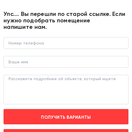
+7 495 374 90 77
Упс…. Вы перешли по старой ссылке. Если
нужно подобрать помещение
напишите нам.
Продажа торгового помещения с
магазином "Улыбка радуги"
ТОРГОВОЕ ПОМЕЩЕНИЕ (ЛОТ 188463)
г. Красногорск, пгт. Отрадное, ул. Пятницкая д.
17Б
Пятницкое шоссе (транспортом 20 мин.)
ПОЛУЧИТЬ ВАРИАНТЫ