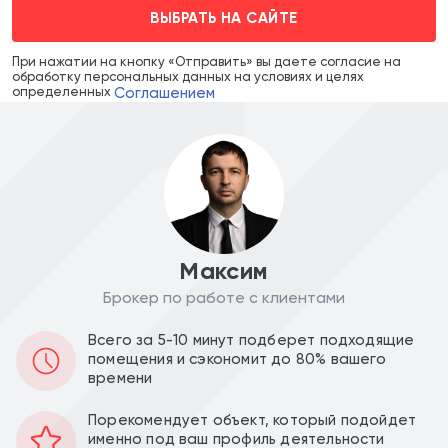
ВЫБРАТЬ НА САЙТЕ
При нажатии на кнопку «Отправить» вы даете согласие на
обработку персональных данных на условиях и целях
Соглашением
определенных
Максим
Брокер по работе с клиентами
Цена объекта :
Цена за м2 :
Всего за 5-10 минут подберет подходящие
помещения и сэкономит до 80% вашего
40 000 000
307 692
a
a
времени
Уведомить о снижении цены
Порекомендует объект, который подойдет
именно под ваш профиль деятельности