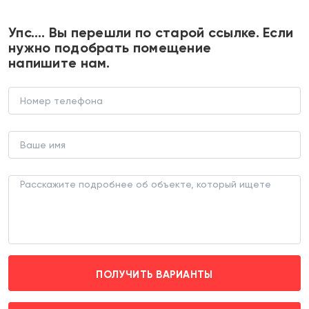
+7 495 374 90 77
Упс…. Вы перешли по старой ссылке. Если
нужно подобрать помещение
напишите нам.
Продажа помещения с магазином
Винлаб на Лобненской улице
ТОРГОВОЕ ПОМЕЩЕНИЕ (ЛОТ 188501)
г. Москва, Лобненская д. 9
Яхромская (пешком 12 мин.)
ПОЛУЧИТЬ ВАРИАНТЫ