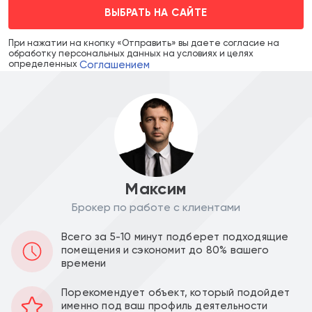
ВЫБРАТЬ НА САЙТЕ
При нажатии на кнопку «Отправить» вы даете согласие на
обработку персональных данных на условиях и целях
Соглашением
определенных
Максим
Брокер по работе с клиентами
Цена объекта :
Цена за м2 :
Всего за 5-10 минут подберет подходящие
48 000 000
436 363
a
a
помещения и сэкономит до 80% вашего
времени
Уведомить о снижении цены
Порекомендует объект, который подойдет
именно под ваш профиль деятельности