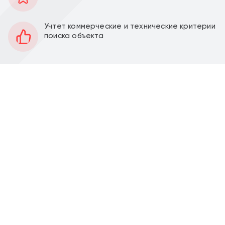
110 м2
Площадь
1
Этаж
Учтет коммерческие и технические критерии
поиска объекта
Открытая
Планировка
Качественный ремонт
Отделка
3 м
Высота потолков
Перед фасадом
Парковка
Продажа торгового помещения 110 м2 с
арендатором магазин "Винлаб" на ул. Лобненская,
д. 9 (12 минут пешком от метро Яхромская). 1 линия
домов.
Помещение 110 м2, располагается на 1 этаже,
открытая планировка, отдельный вход с фасада,
высота потолка 3 м, витринные окна по фасаду.
Парковка перед фасадом. Место для размещения
рекламы.