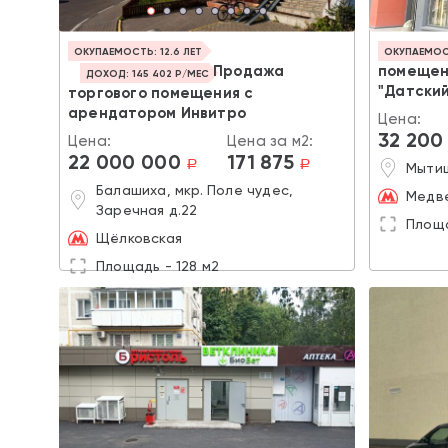
ОКУПАЕМОСТЬ: 12.6 ЛЕТ
ОКУПАЕМОСТ
Продажа
помещен
ДОХОД: 145 402 Р/МЕС
"Датский
торгового помещения с
арендатором Инвитро
Цена:
32 200
Цена:
Цена за м2:
22 000 000
171 875
a
a
Мытищ
Балашиха, мкр. Поле чудес,
Медв
Заречная д.22
Площа
Щёлковская
Площадь - 128 м2