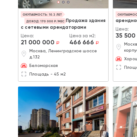
ОКУПАЕМОСТЬ: 10.3 ЛЕТ
ОКУПАЕМОСТ
Продажа здания
арендног
ДОХОД: 170 000 Р/МЕС
с сетевыми арендаторами
Цена:
35 500
Цена:
Цена за м2:
21 000 000
466 666
a
a
Москв
корпу
Москва, Ленинградское шоссе
д.132
Хоро
Беломорская
Площа
Площадь - 45 м2