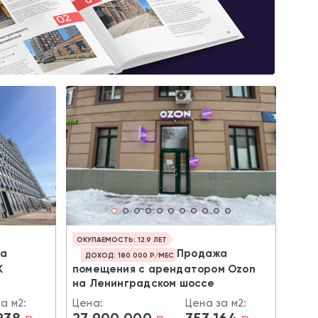
ОКУПАЕМОСТЬ: 12.9 ЛЕТ
жа
Продажа
ДОХОД: 180 000 Р/МЕС
К
помещения с арендатором Ozon
на Ленинградском шоссе
а м2:
Цена:
Цена за м2:
238
27 900 000
353 164