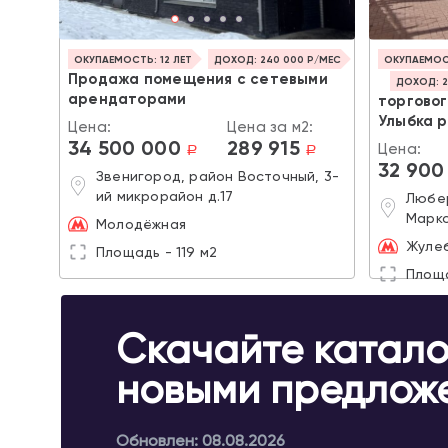
ОКУПАЕМОСТЬ: 12 ЛЕТ
ДОХОД: 240 000 Р/МЕС
ОКУПАЕМОСТ
Продажа помещения с сетевыми
ДОХОД: 2
арендаторами
торгово
Улыбка 
Цена:
Цена за м2:
34 500 000
289 915
Цена:
a
a
32 900
Звенигород, район Восточный, 3-
ий микрорайон д.17
Любер
Маркс
Молодёжная
Жуле
Площадь - 119 м2
Площа
Скачайте катало
новыми предлож
Обновлен: 08.08.2026