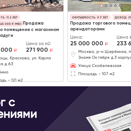
Ь: 11.2 ЛЕТ
ОКУПАЕМОСТЬ: 9.7 ЛЕТ
ДОХОД: 21
Продажа
Продажа торгового помещ
45 000 Р/МЕС
арендаторами
го помещения с магазином
радуги
Цена:
Цена з
25 000 000
233 
Цена за м2:
a
 000
271 900
a
a
Москва, р-н Щербинка, 
Знамя Октября д.3 корпус
цы, Красково, ул. Карла
а д.63
Улица Скобелевская
бино
Площадь - 107 м2
дь - 121 м2
г с
ениями