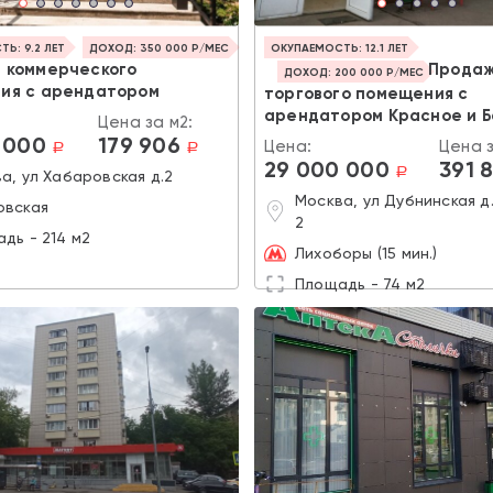
Ь: 9.2 ЛЕТ
ДОХОД: 350 000 Р/МЕС
ОКУПАЕМОСТЬ: 12.1 ЛЕТ
 коммерческого
Прода
ДОХОД: 200 000 Р/МЕС
ия с арендатором
торгового помещения с
арендатором Красное и 
Цена за м2:
 000
179 906
Цена:
Цена з
a
a
29 000 000
391 
a
а, ул Хабаровская д.2
Москва, ул Дубнинская д
овская
2
дь - 214 м2
Лихоборы (15 мин.)
Площадь - 74 м2