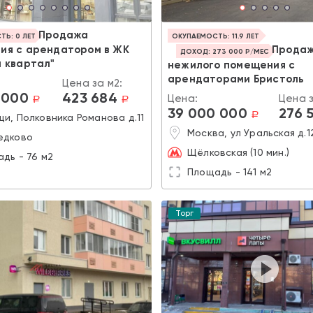
Продажа
Ь: 0 ЛЕТ
ОКУПАЕМОСТЬ: 11.9 ЛЕТ
ия с арендатором в ЖК
Прода
ДОХОД: 273 000 Р/МЕС
 квартал"
нежилого помещения с
арендаторами Бристоль
Цена за м2:
 000
423 684
Цена:
Цена з
a
a
39 000 000
276 
a
и, Полковника Романова д.11
Москва, ул Уральская д.1
едково
Щёлковская (10 мин.)
дь - 76 м2
Площадь - 141 м2
Торг