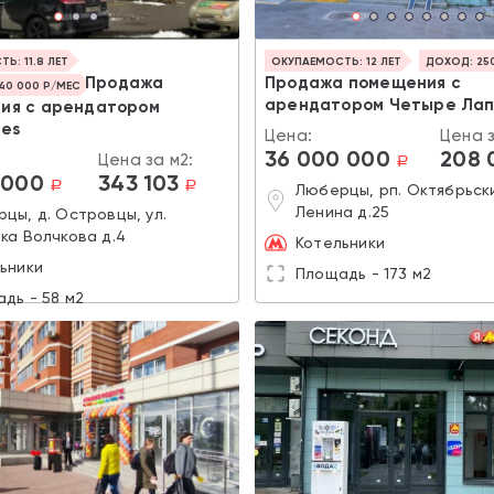
Ь: 11.8 ЛЕТ
ОКУПАЕМОСТЬ: 12 ЛЕТ
ДОХОД: 25
Продажа
Продажа помещения с
40 000 Р/МЕС
арендатором Четыре Ла
ия с арендатором
ies
Цена:
Цена з
36 000 000
208 
Цена за м2:
a
 000
343 103
a
a
Люберцы, рп. Октябрьски
Ленина д.25
цы, д. Островцы, ул.
ка Волчкова д.4
Котельники
ьники
Площадь - 173 м2
дь - 58 м2