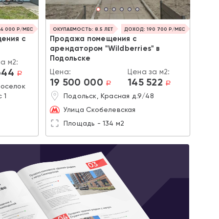
4 000 Р/МЕС
ОКУПАЕМОСТЬ: 8.5 ЛЕТ
ДОХОД: 190 700 Р/МЕС
ения с
Продажа помещения с
арендатором "Wildberries" в
Подольске
а м2:
644
Цена:
Цена за м2:
a
19 500 000
145 522
a
a
поселок
 1
Подольск, Красная д.9/48
Улица Скобелевская
Площадь - 134 м2