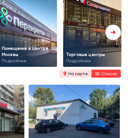
Помещения в центре
Тор
Москвы
Торговые центры
ар
Подробнее
Подробнее
По
На карте
Список