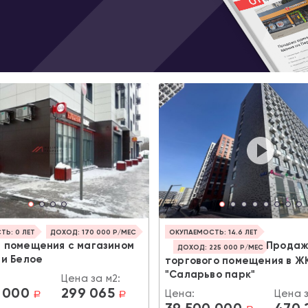
Ь: 0 ЛЕТ
ДОХОД: 170 000 Р/МЕС
ОКУПАЕМОСТЬ: 14.6 ЛЕТ
 помещения с магазином
Прода
ДОХОД: 225 000 Р/МЕС
 и Белое
торгового помещения в Ж
"Саларьво парк"
Цена за м2:
 000
299 065
Цена:
Цена з
a
a
39 500 000
470 