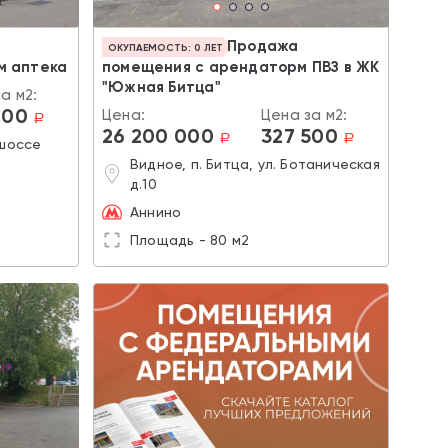
Продажа
ОКУПАЕМОСТЬ: 0 ЛЕТ
м аптека
помещения с арендаторм ПВЗ в ЖК
"Южная Битца"
а м2:
000
Цена:
Цена за м2:
a
26 200 000
327 500
a
a
 шоссе
Видное, п. Битца, ул. Ботаническая
д.10
Аннино
Площадь - 80 м2