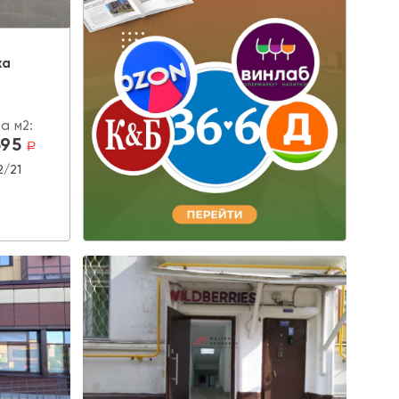
жа
а м2:
595
a
2/21