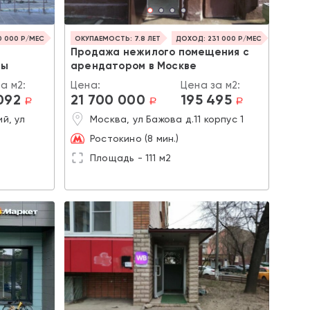
0 000 Р/МЕС
ОКУПАЕМОСТЬ: 7.8 ЛЕТ
ДОХОД: 231 000 Р/МЕС
Продажа нежилого помещения с
пы
арендатором в Москве
а м2:
Цена:
Цена за м2:
092
21 700 000
195 495
a
a
a
й, ул
Москва, ул Бажова д.11 корпус 1
Ростокино (8 мин.)
Площадь - 111 м2