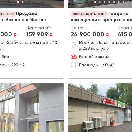
Продажа
Продажа
Ь: 0 ЛЕТ
ОКУПАЕМОСТЬ: 0 ЛЕТ
о бизнеса в Москве
помещения с арендаторо
Цена за м2:
Цена:
Цена з
 000
159 909
24 900 000
415 
a
a
a
а, Карамышевская наб д.10
Москва, Ленинградское
с 1
д.228 корпус 5
шёво
Речной вокзал
дь - 222 м2
Площадь - 60 м2