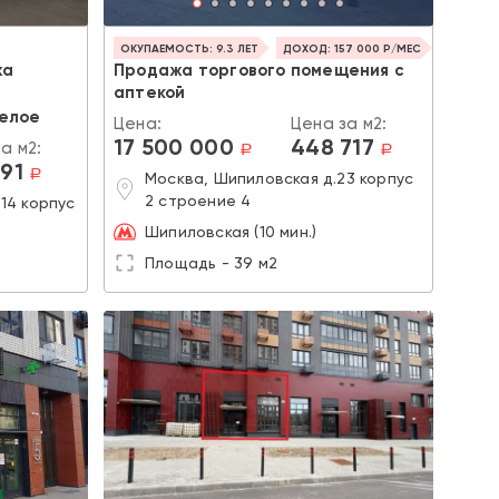
ОКУПАЕМОСТЬ: 9.3 ЛЕТ
ДОХОД: 157 000 Р/МЕС
жа
Продажа торгового помещения с
аптекой
Белое
Цена:
Цена за м2:
17 500 000
448 717
а м2:
a
a
891
a
Москва, Шипиловская д.23 корпус
2 строение 4
.14 корпус
Шипиловская (10 мин.)
Площадь - 39 м2