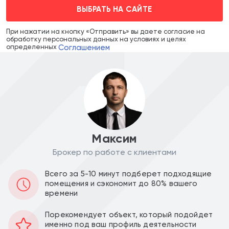
ВЫБРАТЬ НА САЙТЕ
При нажатии на кнопку «Отправить» вы даете согласие на
обработку персональных данных на условиях и целях
Соглашением
определенных
Максим
Брокер по работе с клиентами
Цена объекта :
Цена за м2 :
Всего за 5-10 минут подберет подходящие
помещения и сэкономит до 80% вашего
63 000 000
453 237
a
a
времени
Уведомить о снижении цены
Порекомендует объект, который подойдет
именно под ваш профиль деятельности