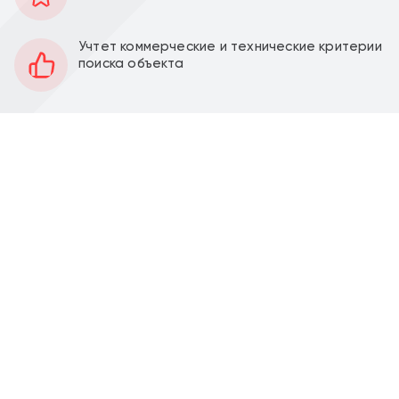
139 м2
Площадь
Учтет коммерческие и технические критерии
1
Этаж
поиска объекта
Открытая
Планировка
Качественный ремонт
Отделка
4,9 м
Высота потолков
Перед фасадом
Парковка
Продажа торгового помещения 138,7 м2 на ул.
Бауманская, д. 7 стр.1 (6 минут пешком от м.
Бауманская). 1 линия домов.
138,7 м2 на 1 этаже, открытая планировка,
отдельный вход с фасада и отдельный выход во
двор, высота потолка 4,9 м, витринные окна по
фасаду.
Электрическая мощность - кВт. Парковка перед
фасадом. Место для размещения рекламы.