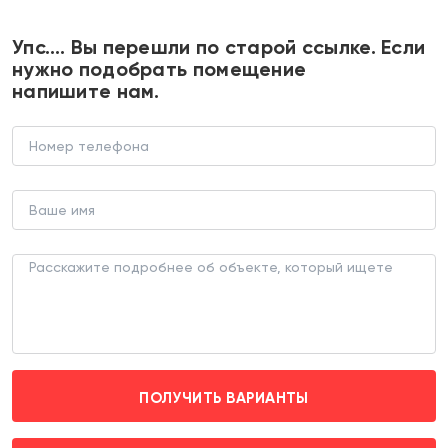
+7 495 374 90 77
Упс…. Вы перешли по старой ссылке. Если
нужно подобрать помещение
напишите нам.
Продажа помещения с
арендатором на Бауманской
ТОРГОВОЕ ПОМЕЩЕНИЕ (ЛОТ 178100)
г. Москва, ул Бауманская д. 7c1
Бауманская (пешком 6 мин. транспортом 2
мин.)
ПОЛУЧИТЬ ВАРИАНТЫ