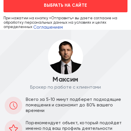
ВЫБРАТЬ НА САЙТЕ
При нажатии на кнопку «Отправить» вы даете согласие на
обработку персональных данных на условиях и целях
Соглашением
определенных
Максим
Брокер по работе с клиентами
Цена объекта :
Цена за м2 :
Всего за 5-10 минут подберет подходящие
97 000 000
341 549
a
a
помещения и сэкономит до 80% вашего
времени
Уведомить о снижении цены
Порекомендует объект, который подойдет
именно под ваш профиль деятельности