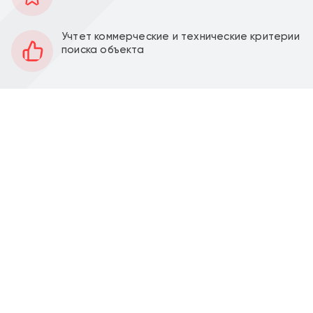
284 м2
Площадь
1
Этаж
Учтет коммерческие и технические критерии
поиска объекта
Открытая
Планировка
Под отделку
Отделка
4 м
Высота потолков
55 кВт
Мощность электроэнергии
Продажа торгового помещения 283,8 м2 с
арендатором супермаркет "Магнит" по адресу г.
Химки, жилой комплекс 1-ый Химкинский,
корпус 1.3.
Помещение 283,8 м2, располагается на 1 этаже,
открытая планировка, три отдельных входа,
высота потолка 4 м, витринные окна по фасаду.
Электрическая мощность 55 кВт. Парковка перед
фасадом. Место для размещения рекламы.