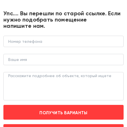
+7 495 374 90 77
Упс…. Вы перешли по старой ссылке. Если
нужно подобрать помещение
напишите нам.
Продажа помещения с
арендатором Магнит
В НОВОСТРОЙКЕ (ЛОТ 183685)
г. Химки, жилой комплекс 1-ый Химкинский д. к1.3
Ховрино
ПОЛУЧИТЬ ВАРИАНТЫ