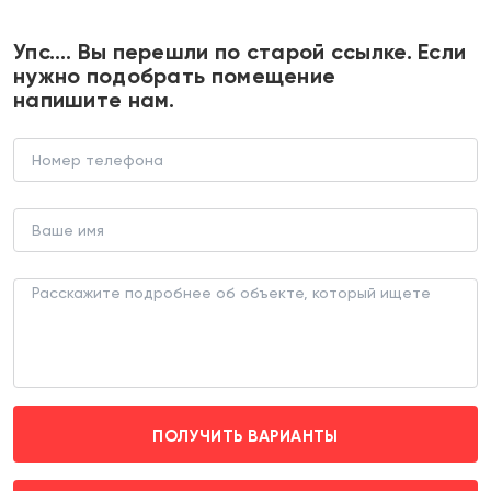
+7 495 374 90 77
Упс…. Вы перешли по старой ссылке. Если
нужно подобрать помещение
напишите нам.
Продажа помещения с
арендатором Ароматный мир на
Амурской
В НОВОСТРОЙКЕ (ЛОТ 184970)
г. Москва, Амурская д. 1/2/1
Локомотив (пешком 7 мин.)
ПОЛУЧИТЬ ВАРИАНТЫ