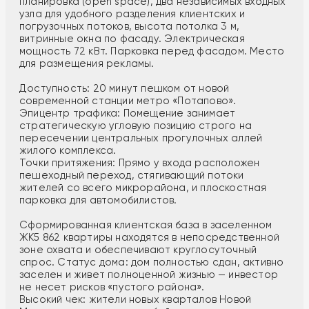
планировка (open space), два независимых входных
узла для удобного разделения клиентских и
погрузочных потоков, высота потолка 3 м,
витринные окна по фасаду. Электрическая
мощность 72 кВт. Парковка перед фасадом. Место
для размещения рекламы.
Доступность: 20 минут пешком от новой
современной станции метро «Потапово».
Эпицентр трафика: Помещение занимает
стратегическую угловую позицию строго на
пересечении центральных прогулочных аллей
жилого комплекса.
Точки притяжения: Прямо у входа расположен
пешеходный переход, стягивающий потоки
жителей со всего микрорайона, и плоскостная
парковка для автомобилистов.
Сформированная клиентская база в заселенном
ЖК5 862 квартиры находятся в непосредственной
зоне охвата и обеспечивают круглосуточный
спрос. Статус дома: дом полностью сдан, активно
заселен и живет полноценной жизнью — инвестор
не несет рисков «пустого района».
Высокий чек: жители новых кварталов Новой