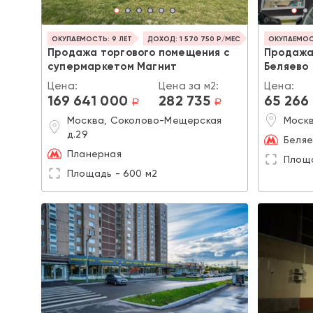
ОКУПАЕМОСТЬ: 9 ЛЕТ
ДОХОД: 1 570 750 Р/МЕС
ОКУПАЕМОСТ
Продажа торгового помещения с
Продажа
супермаркетом Магнит
Беляево
Цена:
Цена за м2:
Цена:
169 641 000
282 735
65 266
a
a
Москва, Соколово-Мещерская
Москв
д.29
Беляе
Планерная
Площа
Площадь - 600 м2