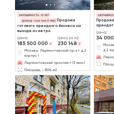
ОКУПАЕМОСТЬ: 10 ЛЕТ
ОКУПАЕМОСТ
Продажа
Продажа
ДОХОД: 1 540 000 Р/МЕС
арендат
готового арендного бизнеса на
выходе из метро
Цена:
34 000
Цена:
Цена за м2:
185 500 000
230 148
a
a
Москв
д.2 ко
Москва, Лермонтовский пр-кт д.2
корпус 1
Лермо
Лермонтовский проспект (3 мин.)
Площа
Площадь - 806 м2