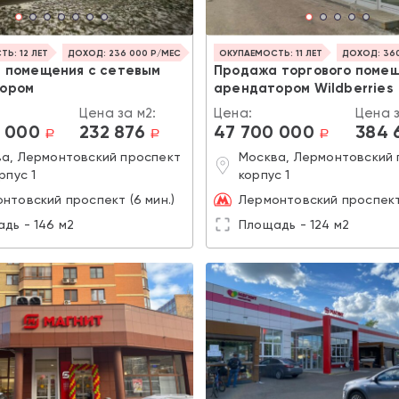
Ь: 12 ЛЕТ
ДОХОД: 236 000 Р/МЕС
ОКУПАЕМОСТЬ: 11 ЛЕТ
ДОХОД: 360
 помещения с сетевым
Продажа торгового помещ
ором
арендатором Wildberries
Цена за м2:
Цена:
Цена з
 000
232 876
47 700 000
384 
a
a
a
а, Лермонтовский проспект
Москва, Лермонтовский п
рпус 1
корпус 1
нтовский проспект (6 мин.)
Лермонтовский проспект 
дь - 146 м2
Площадь - 124 м2