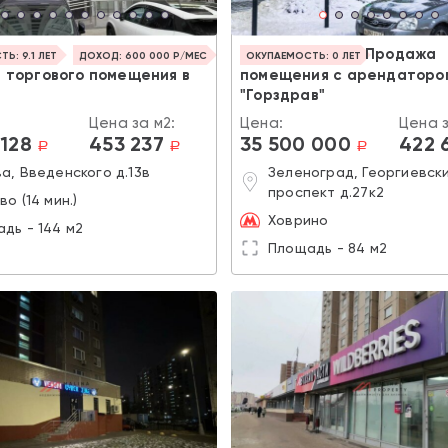
Продажа
Ь: 9.1 ЛЕТ
ДОХОД: 600 000 Р/МЕС
ОКУПАЕМОСТЬ: 0 ЛЕТ
 торгового помещения в
помещения с арендаторо
"Горздрав"
Цена за м2:
Цена:
Цена з
 128
453 237
35 500 000
422 
a
a
a
а, Введенского д.13в
Зеленоград, Георгиевск
проспект д.27к2
во (14 мин.)
Ховрино
дь - 144 м2
Площадь - 84 м2