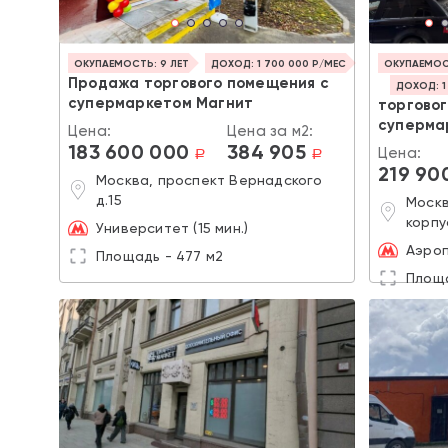
ОКУПАЕМОСТЬ: 9 ЛЕТ
ДОХОД: 1 700 000 Р/МЕС
ОКУПАЕМОСТ
Продажа торгового помещения с
ДОХОД: 1
супермаркетом Магнит
торгово
суперма
Цена:
Цена за м2:
183 600 000
384 905
Цена:
a
a
219 90
Москва, проспект Вернадского
д.15
Москв
корпу
Университет (15 мин.)
Аэроп
Площадь - 477 м2
Площа