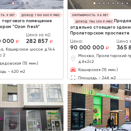
Ь: 9 ЛЕТ
ДОХОД: 1 100 000 Р/МЕС
ОКУПАЕМОСТЬ: 9.6 ЛЕТ
 торгового помещения
Прода
ДОХОД: 784 300 Р/МЕС
ром "Ozon fresh"
отдельно стоящего здани
Пролетарском проспекте
Цена за м2:
0 000
282 857
Цена:
Цена з
a
a
90 000 000
365 
a
а, Каширское шоссе д.144
с 2
Москва, Пролетарский п
д.6к2с2
едовская (15 мин.)
Каширская (15 мин.)
дь - 420 м2
Площадь - 246 м2