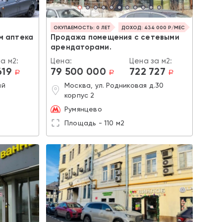
ОКУПАЕМОСТЬ: 0 ЛЕТ
ДОХОД: 434 000 Р/МЕС
м аптека
Продажа помещения с сетевыми
арендаторами.
а м2:
Цена:
Цена за м2:
619
79 500 000
722 727
a
a
a
ий
Москва, ул. Родниковая д.30
корпус 2
Румянцево
Площадь - 110 м2