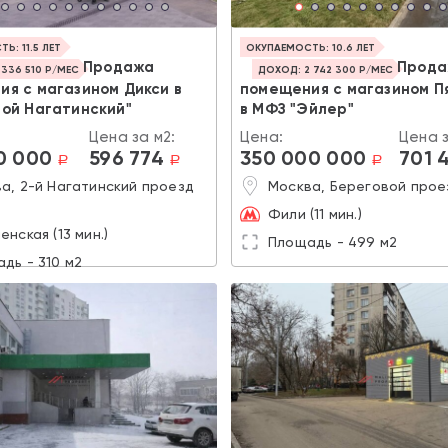
Ь: 11.5 ЛЕТ
ОКУПАЕМОСТЬ: 10.6 ЛЕТ
Продажа
Прод
 336 510 Р/МЕС
ДОХОД: 2 742 300 Р/МЕС
я с магазином Дикси в
помещения с магазином П
рой Нагатинский"
в МФЗ "Эйлер"
Цена за м2:
Цена:
Цена з
0 000
596 774
350 000 000
701 
a
a
a
а, 2-й Нагатинский проезд
Москва, Береговой проез
Фили (11 мин.)
енская (13 мин.)
Площадь - 499 м2
дь - 310 м2