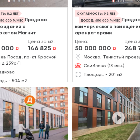
Ь: 8.2 ЛЕТ
ОКУПАЕМОСТЬ: 9.3 ЛЕТ
Продажа
Прода
50 000 Р/МЕС
ДОХОД: 450 000 Р/МЕС
о здания с
коммерческого помещения
ркетом Магнит
арендаторами
Цена за м2:
Цена:
Цена з
 000
146 825
50 000 000
248 
a
a
a
ев Посад, пр-кт Красной
Москва, Тенистый проезд
 д.239а/1
Свиблово (13 мин.)
едково
Площадь - 201 м2
дь - 504 м2