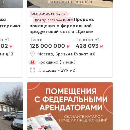
ОКУПАЕМОСТЬ: 9.2 ЛЕТ
ажа
Продажа
ДОХОД: 1 165 344 Р/МЕС
ятерочка
помещения с федеральной
продуктовой сетью «Дикси»
а м2:
Цена:
Цена за м2:
402
128 000 000
428 093
a
a
a
д д.1В
Москва, Братьев Гранат д.8
Прокшино (17 мин.)
Площадь - 299 м2