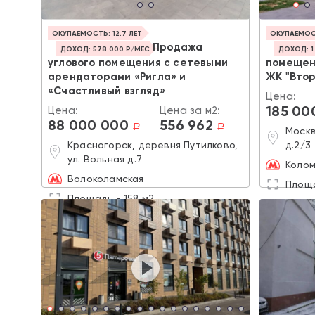
ОКУПАЕМОСТЬ: 12.7 ЛЕТ
ОКУПАЕМОСТ
Продажа
ДОХОД: 578 000 Р/МЕС
ДОХОД: 1
углового помещения с сетевыми
помещени
арендаторами «Ригла» и
ЖК "Вто
«Счастливый взгляд»
Цена:
185 00
Цена:
Цена за м2:
88 000 000
556 962
a
a
Москв
Красногорск, деревня Путилково,
д.2/3
ул. Вольная д.7
Колом
Волоколамская
Площа
Площадь - 158 м2