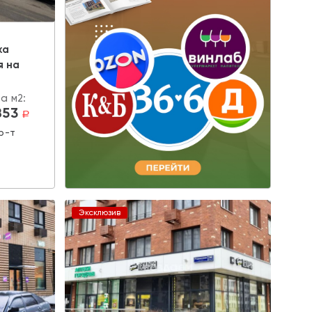
жа
я на
а м2:
853
a
р-т
Эксклюзив