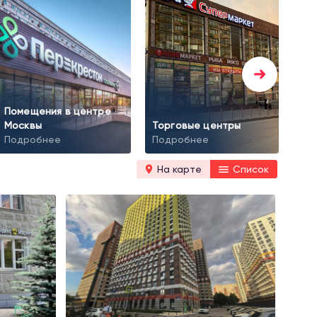
Помещения в центре
Тор
Москвы
Торговые центры
ар
Подробнее
Подробнее
По
На карте
Список