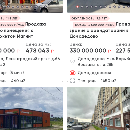
Ь: 11.5 ЛЕТ
ОКУПАЕМОСТЬ: 7.9 ЛЕТ
Продажа
Прод
 600 000 Р/МЕС
ДОХОД: 3 500 000 Р/МЕС
го помещения с
здания с арендаторами в 
ркетом Магнит
Домодедово
Цена за м2:
Цена:
Цена з
0 000
478 043
330 000 000
227 
a
a
a
а, Ленинградский пр-кт д.66
Домодедово, мкр. Барыби
с 2
Вокзальная д.28Б
орт (5 мин.)
Домодедовская
дь - 460 м2
Площадь - 1450 м2