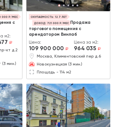
 000 Р/МЕС
ОКУПАЕМОСТЬ: 12.7 ЛЕТ
ения с
Продажа
ДОХОД: 721 000 Р/МЕС
торгового помещения с
арендатором Винлаб
а м2:
677
Цена:
Цена за м2:
a
109 900 000
964 035
a
a
р-кт д.2
Москва, Климентовский пер д.6
(3 мин.)
Новокузнецкая (3 мин.)
Площадь - 114 м2