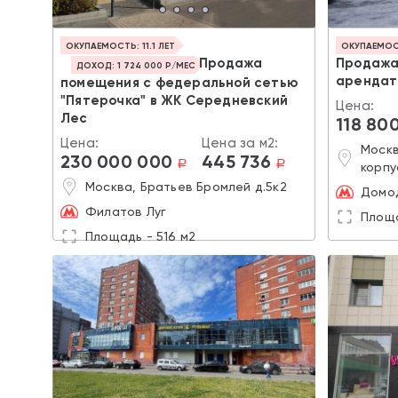
ОКУПАЕМОСТЬ: 11.1 ЛЕТ
ОКУПАЕМОСТ
Продажа
Продажа
ДОХОД: 1 724 000 Р/МЕС
арендато
помещения с федеральной сетью
"Пятерочка" в ЖК Середневский
Цена:
Лес
118 80
Цена:
Цена за м2:
Москв
230 000 000
445 736
a
a
корпу
Москва, Братьев Бромлей д.5к2
Домод
Филатов Луг
Площа
Площадь - 516 м2