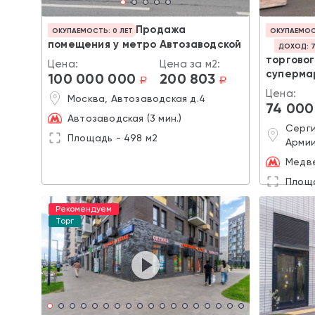
Продажа
ОКУПАЕМОСТЬ: 0 ЛЕТ
ОКУПАЕМОСТ
помещения у метро Автозаводской
ДОХОД: 7
торговог
Цена:
Цена за м2:
суперма
100 000 000
200 803
a
a
Цена:
Москва, Автозаводская д.4
74 000
Автозаводская (3 мин.)
Серги
Площадь - 498 м2
Армии
Медв
Площа
Рекомендуем
Торг