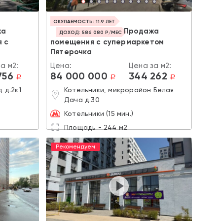
ОКУПАЕМОСТЬ: 11.9 ЛЕТ
жа
Продажа
ДОХОД: 586 080 Р/МЕС
 с
помещения с супермаркетом
Пятерочка
а м2:
Цена:
Цена за м2:
756
84 000 000
344 262
a
a
a
 д.2к1
Котельники, микрорайон Белая
Дача д.30
Котельники (15 мин.)
Площадь - 244 м2
Рекомендуем