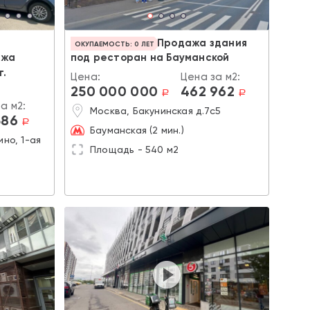
Продажа здания
ОКУПАЕМОСТЬ: 0 ЛЕТ
ажа
под ресторан на Бауманской
г.
Цена:
Цена за м2:
250 000 000
462 962
a
a
а м2:
Москва, Бакунинская д.7с5
586
a
Бауманская (2 мин.)
но, 1-ая
Площадь - 540 м2