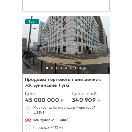
Торг
Продажа торгового помещения в
ЖК Бунинские Луга
Цена:
Цена за м2:
45 000 000
340 909
a
a
Москва, ул Александры Монаховой
д.85к3
Коммунарка (5 мин.)
Площадь - 132 м2