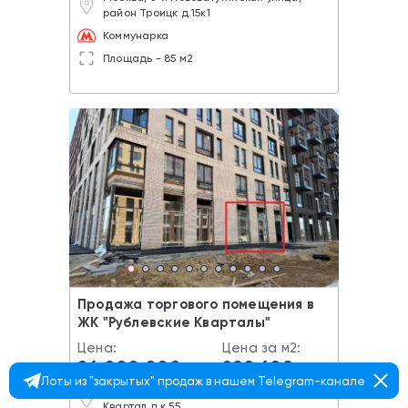
район Троицк д.15к1
Коммунарка
Площадь - 85 м2
Продажа торгового помещения в
ЖК "Рублевские Кварталы"
Цена:
Цена за м2:
26 000 000
282 608
a
a
Лоты из "закрытых" продаж в нашем Telegram-канале
Москва, жилой комплекс Рублёвский
Квартал д.к.55