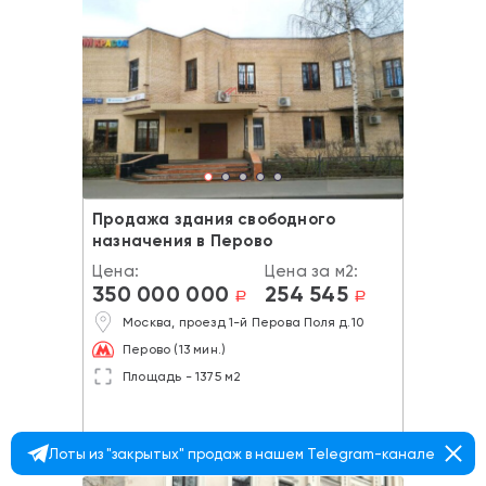
Продажа здания свободного
назначения в Перово
Цена:
Цена за м2:
350 000 000
254 545
a
a
Москва, проезд 1-й Перова Поля д.10
Перово (13 мин.)
Площадь - 1375 м2
Лоты из "закрытых" продаж в нашем Telegram-канале