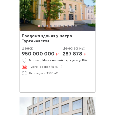
Продажа здания у метро
Тургеневская
Цена:
Цена за м2:
950 000 000
287 878
a
a
Москва, Милютинский переулок д.18А
Тургеневская (5 мин.)
Площадь - 3300 м2