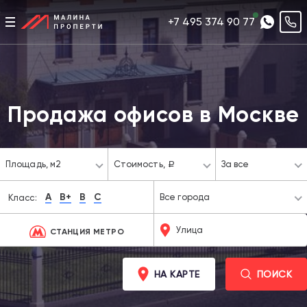
+7 495 374 90 77
Продажа офисов в Москве
Площадь,
м2
Стоимость,
За все
a
A
B+
B
C
Все города
Класс:
СТАНЦИЯ МЕТРО
НА КАРТЕ
ПОИСК