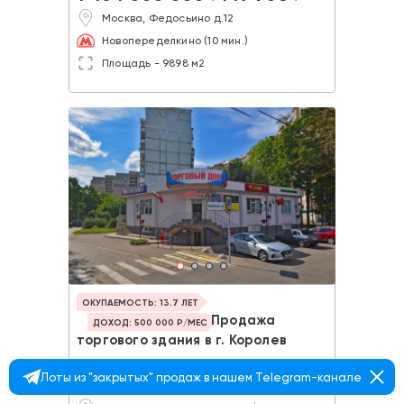
Москва, Федосьино д.12
Новопеределкино (10 мин.)
Площадь - 9898 м2
ОКУПАЕМОСТЬ: 13.7 ЛЕТ
Продажа
ДОХОД: 500 000 Р/МЕС
торгового здания в г. Королев
Цена:
Цена за м2:
Лоты из "закрытых" продаж в нашем Telegram-канале
82 000 000
186 363
a
a